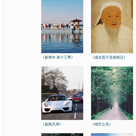
《新青年 第十三季》
《成吉思汗灵榇西迁》
《超跑兄弟》
《城市之岛》