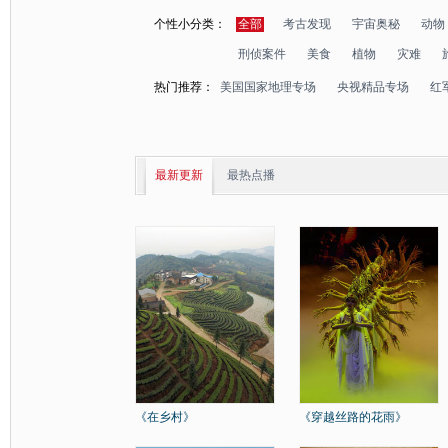
个性小分类：
全部
考古发现
宇宙奥秘
动物
刑侦案件
美食
植物
灾难
热门推荐：
美国国家地理专场
央视精品专场
红
最新更新
最热点播
《在乡村》
《穿越丝路的花雨》