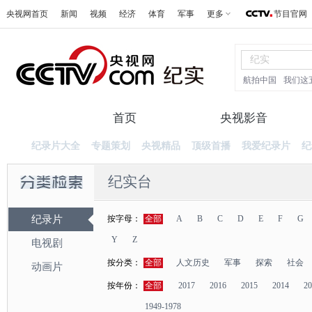
央视网首页
新闻
视频
经济
体育
军事
更多
节目官网
航拍中国
我们这
首页
纪录片
央视影音
纪录片大全
专题策划
央视精品
顶级首播
我爱纪录片
纪
纪实台
纪录片
按字母：
全部
A
B
C
D
E
F
G
Y
Z
电视剧
按分类：
全部
人文历史
军事
探索
社会
动画片
按年份：
全部
2017
2016
2015
2014
20
1949-1978