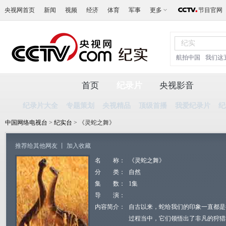
央视网首页
新闻
视频
经济
体育
军事
更多
节目官网
航拍中国
我们这
首页
纪录片
央视影音
纪录片大全
专题策划
央视精品
顶级首播
我爱纪录片
纪
中国网络电视台
>
纪实台
> 《灵蛇之舞》
推荐给其他网友
丨
加入收藏
名 称：
《灵蛇之舞》
分 类：
自然
集 数：
1集
导 演：
内容简介：
自古以来，蛇给我们的印象一直都是
过程当中，它们领悟出了非凡的狩猎