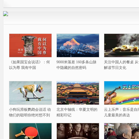
《如果国宝会说话》：何
9000米落差 160多条山脉
关注中国人的餐桌 从
以为尊 我有中国
中隐藏的自然密码
解读节日文化
小狗玩滑板鹦鹉会说话 动
北京中轴线：华夏文明的
云上乐声：音乐是自
物们的聪明你绝对想不到
精彩印记
儿童最美的表达