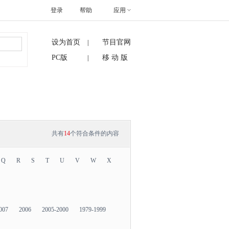
登录
帮助
应用
设为首页
节目官网
|
搜索
PC版
移 动 版
|
共有
14
个符合条件的内容
Q
R
S
T
U
V
W
X
007
2006
2005-2000
1979-1999