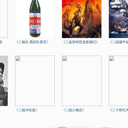
危
《二锅头 酒后吐真言》
《二连浩特恐龙发掘记》
《二战谜中
《二战冲击波》
《二战人物志》
《二十世纪