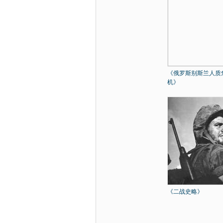
《俄罗斯别斯兰人质
机》
《二战史略》