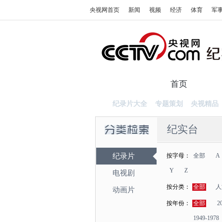
央视网首页
新闻
视频
经济
体育
军
首页
纪录
纪录片大全
专题策划
央视精品
纪实台
纪录片
按字母：
全部
A
Y
Z
电视剧
按分类：
全部
人
动画片
按年份：
全部
2
1949-1978