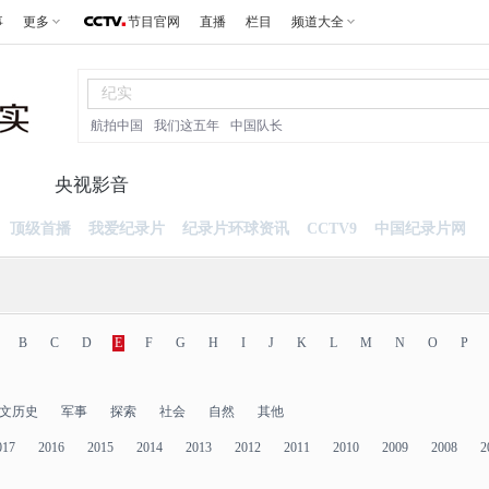
事
更多
节目官网
直播
栏目
频道大全
航拍中国
我们这五年
中国队长
片
央视影音
顶级首播
我爱纪录片
纪录片环球资讯
CCTV9
中国纪录片网
B
C
D
E
F
G
H
I
J
K
L
M
N
O
P
文历史
军事
探索
社会
自然
其他
017
2016
2015
2014
2013
2012
2011
2010
2009
2008
2