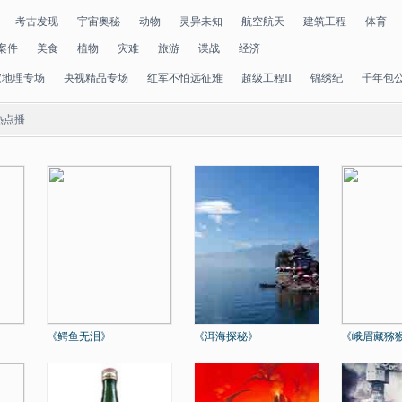
考古发现
宇宙奥秘
动物
灵异未知
航空航天
建筑工程
体育
案件
美食
植物
灾难
旅游
谍战
经济
家地理专场
央视精品专场
红军不怕远征难
超级工程II
锦绣纪
千年包
热点播
《鳄鱼无泪》
《洱海探秘》
《峨眉藏猕