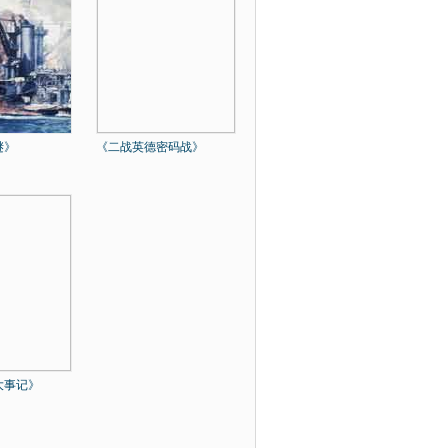
谜》
《二战英德密码战》
大事记》