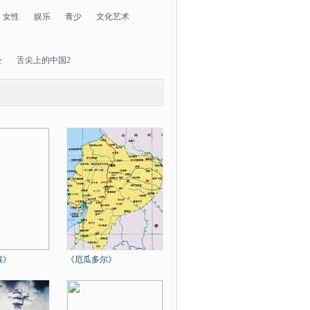
女性
娱乐
青少
文化艺术
公
舌尖上的中国2
猴》
《厄瓜多尔》