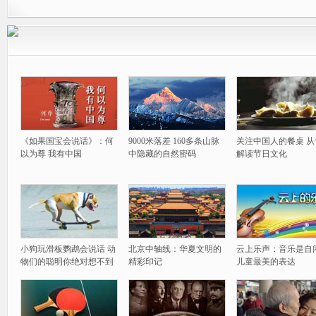
《如果国宝会说话》：何
9000米落差 160多条山脉
关注中国人的餐桌 从
以为尊 我有中国
中隐藏的自然密码
解读节日文化
小狗玩滑板鹦鹉会说话 动
北京中轴线：华夏文明的
云上乐声：音乐是自
物们的聪明你绝对想不到
精彩印记
儿童最美的表达