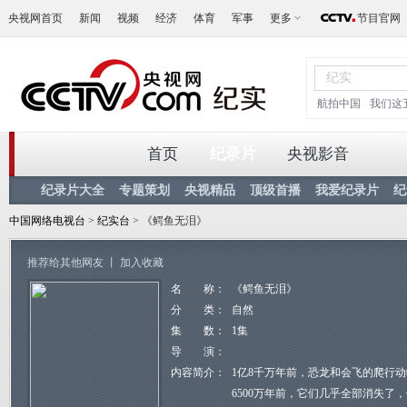
央视网首页
新闻
视频
经济
体育
军事
更多
节目官网
航拍中国
我们这
首页
纪录片
央视影音
纪录片大全
专题策划
央视精品
顶级首播
我爱纪录片
纪
中国网络电视台
>
纪实台
> 《鳄鱼无泪》
推荐给其他网友
丨
加入收藏
名 称：
《鳄鱼无泪》
分 类：
自然
集 数：
1集
导 演：
内容简介：
1亿8千万年前，恐龙和会飞的爬行
6500万年前，它们几乎全部消失了