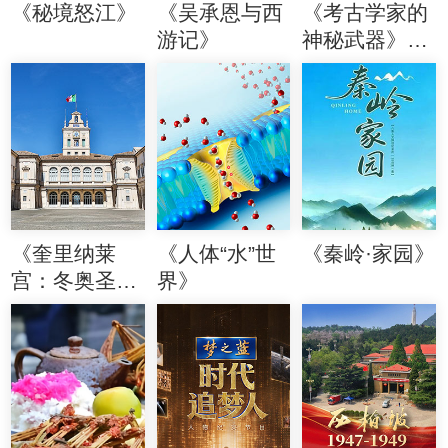
《秘境怒江》
《吴承恩与西
《考古学家的
游记》
神秘武器》
（第二季）
《奎里纳莱
《人体“水”世
《秦岭·家园》
宫：冬奥圣火
界》
起点》