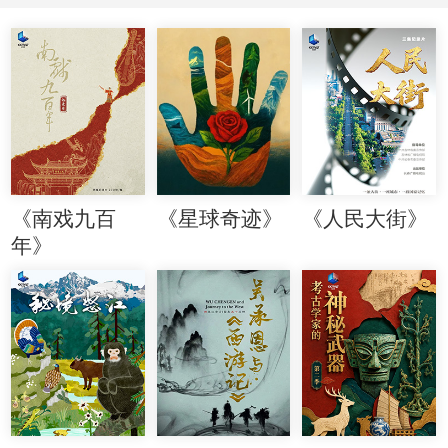
《南戏九百
《星球奇迹》
《人民大街》
年》