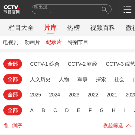
今日说法
新闻周刊
百家讲坛
栏目大全
片库
热榜
视频百科
微
一线
天网
电视剧
动画片
纪录片
特别节目
豪门盛宴
乒乓球
全部
CCTV-1 综合
CCTV-2 财经
CCTV-3 综
新闻联播
世界杯
全部
人文历史
人物
军事
探索
社会
熊出没
全部
2025
2024
2023
2022
2021
202
全部
A
B
C
D
E
F
G
H
I
倒序
收起筛选