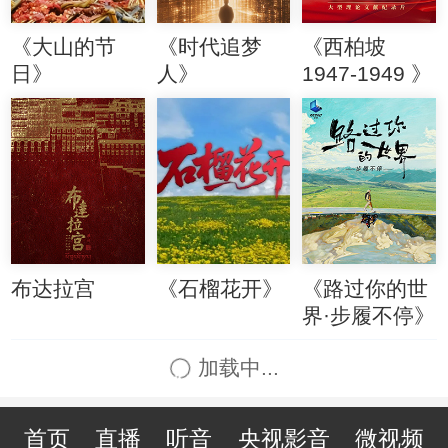
《大山的节
《时代追梦
《西柏坡
日》
人》
1947-1949 》
布达拉宫
《石榴花开》
《路过你的世
界·步履不停》
加载中...
首页
直播
听音
央视影音
微视频