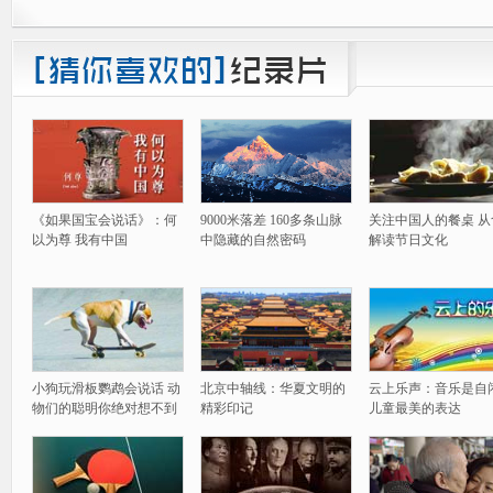
《如果国宝会说话》：何
9000米落差 160多条山脉
关注中国人的餐桌 从
以为尊 我有中国
中隐藏的自然密码
解读节日文化
小狗玩滑板鹦鹉会说话 动
北京中轴线：华夏文明的
云上乐声：音乐是自
物们的聪明你绝对想不到
精彩印记
儿童最美的表达