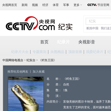
央视网首页
新闻
视频
经济
体育
军事
更多
节目官网
航拍中国
我们这
首页
纪录片
央视影音
纪录片大全
专题策划
央视精品
顶级首播
我爱纪录片
纪
中国网络电视台
>
纪实台
> 《鳄鱼王国》
推荐给其他网友
丨
加入收藏
名 称：
《鳄鱼王国》
分 类：
自然
集 数：
1集
导 演：
内容简介：
富饶美丽的图尔卡纳湖，滋养了无数
竟发生了怎样的变化，面对越来越恶