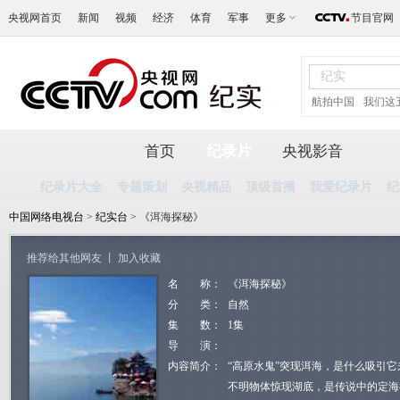
央视网首页
新闻
视频
经济
体育
军事
更多
节目官网
航拍中国
我们这
首页
纪录片
央视影音
纪录片大全
专题策划
央视精品
顶级首播
我爱纪录片
纪
中国网络电视台
>
纪实台
> 《洱海探秘》
推荐给其他网友
丨
加入收藏
名 称：
《洱海探秘》
分 类：
自然
集 数：
1集
导 演：
内容简介：
“高原水鬼”突现洱海，是什么吸引
不明物体惊现湖底，是传说中的定海