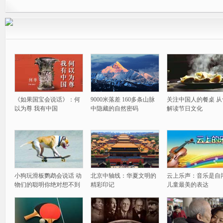
《如果国宝会说话》：何
9000米落差 160多条山脉
关注中国人的餐桌 从
以为尊 我有中国
中隐藏的自然密码
解读节日文化
小狗玩滑板鹦鹉会说话 动
北京中轴线：华夏文明的
云上乐声：音乐是自
物们的聪明你绝对想不到
精彩印记
儿童最美的表达