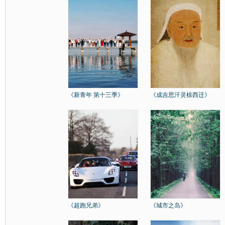
《新青年 第十三季》
《成吉思汗灵榇西迁》
《超跑兄弟》
《城市之岛》