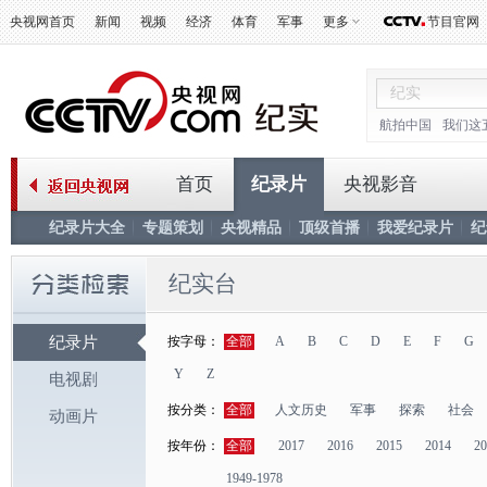
央视网首页
新闻
视频
经济
体育
军事
更多
节目官网
航拍中国
我们这
首页
纪录片
央视影音
纪录片大全
专题策划
央视精品
顶级首播
我爱纪录片
纪
纪实台
纪录片
按字母：
全部
A
B
C
D
E
F
G
Y
Z
电视剧
按分类：
全部
人文历史
军事
探索
社会
动画片
按年份：
全部
2017
2016
2015
2014
20
1949-1978