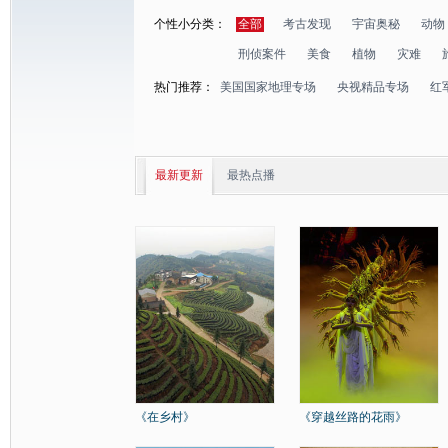
个性小分类：
全部
考古发现
宇宙奥秘
动物
刑侦案件
美食
植物
灾难
热门推荐：
美国国家地理专场
央视精品专场
红
最新更新
最热点播
《在乡村》
《穿越丝路的花雨》