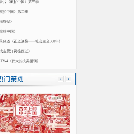
录片《航拍中国》第三季
航拍中国》第二季
海昏侯》
航拍中国》
录频道《正道沧桑——社会主义500年》
成吉思汗灵榇西迁》
CTV-4《伟大的抗美援朝》