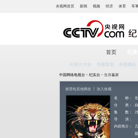
央视网首页
新闻
视频
经济
体育
军
首页
纪录
纪录片大全
专题策划
央视精品
中国网络电视台
>
纪实台
> 生存赢家
推荐给其他网友
丨
加入收藏
名 称：
分 类：
集 数：
2
导 演：
内容简介：