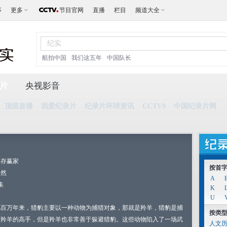
事
更多
节目官网
直播
栏目
频道大全
航拍中国
我们这五年
中国队长
片
央视影音
顶级首播
我爱纪录片
纪录片环球资讯
CCTV9
中国纪录片网
生存赢家
按首
自然
A
集
K
U
几百万年来，猎豹主要以一种动物为捕猎对象，那就是羚羊，猎豹是捕
按类
捉羚羊的高手，但是羚羊也非常善于躲避猎豹。这些动物陷入了一场武
人文