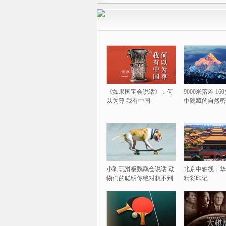
《如果国宝会说话》：何
9000米落差 1
以为尊 我有中国
中隐藏的自然密
小狗玩滑板鹦鹉会说话 动
北京中轴线：华
物们的聪明你绝对想不到
精彩印记