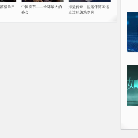
苏猎杀日
中国春节——全球最大的
海盐传奇：盐运伴随国运
盛会
走过的悠悠岁月