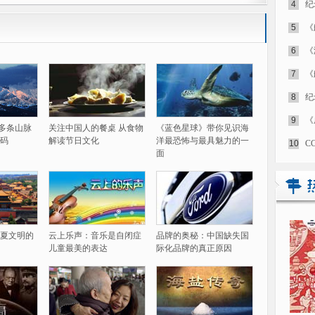
4
纪
5
《
6
《
7
《
8
纪
9
《
60多条山脉
关注中国人的餐桌 从食物
《蓝色星球》带你见识海
码
解读节日文化
洋最恐怖与最具魅力的一
10
C
面
夏文明的
云上乐声：音乐是自闭症
品牌的奥秘：中国缺失国
儿童最美的表达
际化品牌的真正原因