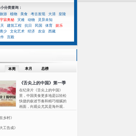
性小分类查询：
旅游
植物
美食
考古发现
大清
皇陵
宇宙奥秘
灾难
动物
灵异未知
航天
建筑工程
抗日
民国
体育
娱乐
青少
文化艺术
经济
农业
西藏
案件
宫殿
本月
总榜
本周
《舌尖上的中国》第一季
在纪录片《舌尖上的中国》
里，中国美食更多地是以轻松
快捷的叙述节奏和精巧细腻的
画面，向观众尤其是海外观..
在乡村》
大工告成》