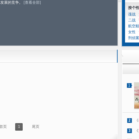
器发展的竞争。
[查看全部]
按个
谍战
二战
航空
女性
刑侦
1
2
《
首页
1
尾页
3
《