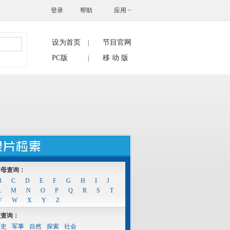
登录
帮助
应用
设为首页
节目官网
|
搜索
PC版
移 动 版
|
字母查询：
B
C
D
E
F
G
H
I
J
L
M
N
O
P
Q
R
S
T
V
W
X
Y
Z
型查询：
历史
军事
自然
探索
社会