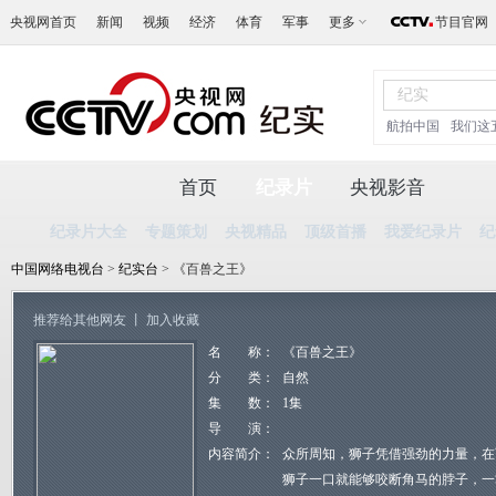
央视网首页
新闻
视频
经济
体育
军事
更多
节目官网
航拍中国
我们这
首页
纪录片
央视影音
纪录片大全
专题策划
央视精品
顶级首播
我爱纪录片
纪
中国网络电视台
>
纪实台
> 《百兽之王》
推荐给其他网友
丨
加入收藏
名 称：
《百兽之王》
分 类：
自然
集 数：
1集
导 演：
内容简介：
众所周知，狮子凭借强劲的力量，在
狮子一口就能够咬断角马的脖子，一