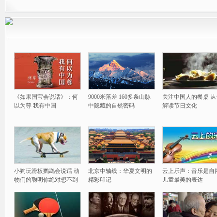
《如果国宝会说话》：何
9000米落差 160多条山脉
关注中国人的餐桌 从
以为尊 我有中国
中隐藏的自然密码
解读节日文化
小狗玩滑板鹦鹉会说话 动
北京中轴线：华夏文明的
云上乐声：音乐是自
物们的聪明你绝对想不到
精彩印记
儿童最美的表达