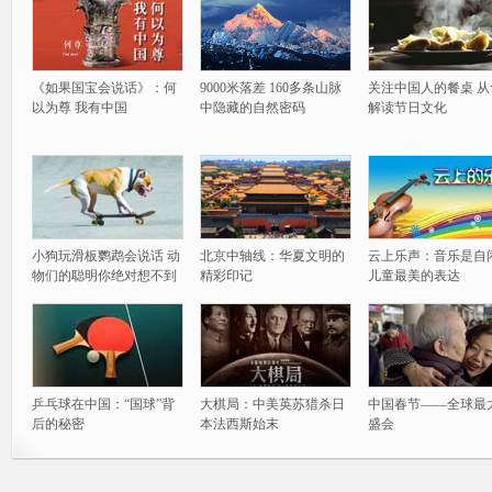
《如果国宝会说话》：何
9000米落差 160多条山脉
关注中国人的餐桌 从
以为尊 我有中国
中隐藏的自然密码
解读节日文化
小狗玩滑板鹦鹉会说话 动
北京中轴线：华夏文明的
云上乐声：音乐是自
物们的聪明你绝对想不到
精彩印记
儿童最美的表达
乒乓球在中国：“国球”背
大棋局：中美英苏猎杀日
中国春节——全球最
后的秘密
本法西斯始末
盛会