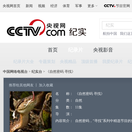
央视网首页
新闻
视频
经济
体育
军事
更多
节目官网
航拍中国
我们这
首页
纪录片
央视影音
纪录片大全
专题策划
央视精品
顶级首播
我爱纪录片
纪
中国网络电视台
>
纪实台
> 《自然密码 寻找》
推荐给其他网友
丨
加入收藏
名 称：
《自然密码 寻找》
分 类：
自然
集 数：
11集
导 演：
内容简介：
自然密码，“寻找”系列中精选节目