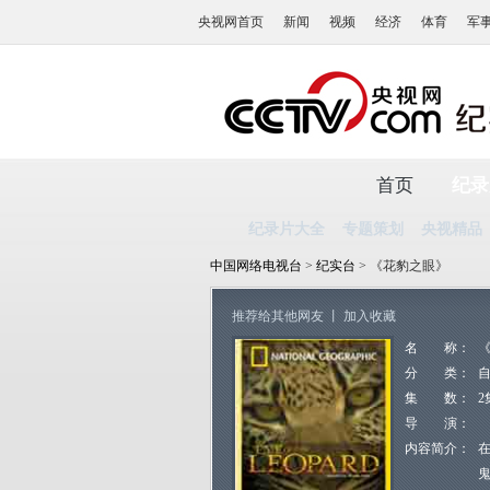
央视网首页
新闻
视频
经济
体育
军
首页
纪录
纪录片大全
专题策划
央视精品
中国网络电视台
>
纪实台
> 《花豹之眼》
推荐给其他网友
丨
加入收藏
名 称：
分 类：
集 数：
2
导 演：
内容简介：