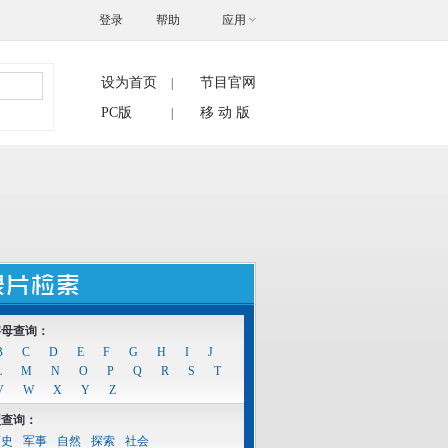
登录
帮助
应用
设为首页
节目官网
|
搜索
PC版
移 动 版
|
字母查询：
B
C
D
E
F
G
H
I
J
L
M
N
O
P
Q
R
S
T
V
W
X
Y
Z
型查询：
历史
军事
自然
探索
社会