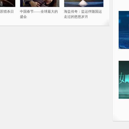
苏猎杀日
中国春节——全球最大的
海盐传奇：盐运伴随国运
盛会
走过的悠悠岁月