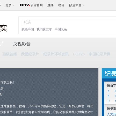
事
更多
节目官网
直播
栏目
频道大全
航拍中国
我们这五年
中国队长
片
央视影音
顶级首播
我爱纪录片
纪录片环球资讯
CCTV9
中国纪录片网
《花豹之眼》
按首
自然
A
集
K
U
在这片森林里，住着一只不寻常的猫科动物，它是一名悄无声息、神出
按类
鬼没的杀手，我们的主角名叫拉加迪玛，它闪亮的眼睛里映射出生命中
人文