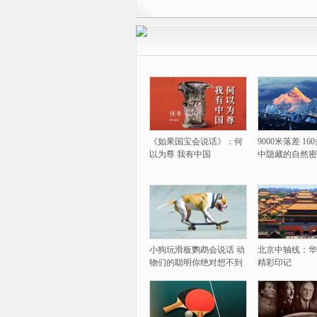
《如果国宝会说话》：何
9000米落差 1
以为尊 我有中国
中隐藏的自然密
小狗玩滑板鹦鹉会说话 动
北京中轴线：华
物们的聪明你绝对想不到
精彩印记