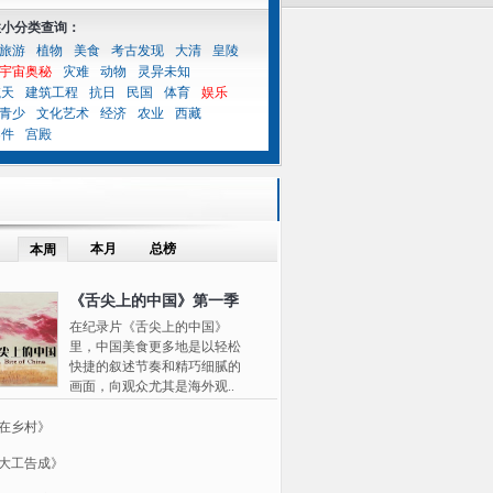
性小分类查询：
旅游
植物
美食
考古发现
大清
皇陵
宇宙奥秘
灾难
动物
灵异未知
航天
建筑工程
抗日
民国
体育
娱乐
青少
文化艺术
经济
农业
西藏
案件
宫殿
本月
总榜
本周
《舌尖上的中国》第一季
在纪录片《舌尖上的中国》
里，中国美食更多地是以轻松
快捷的叙述节奏和精巧细腻的
画面，向观众尤其是海外观..
在乡村》
大工告成》