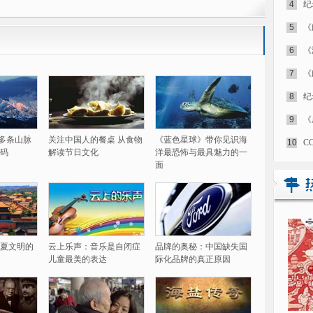
4
纪
5
《
6
《
7
《
8
纪
9
《
60多条山脉
关注中国人的餐桌 从食物
《蓝色星球》带你见识海
10
C
码
解读节日文化
洋最恐怖与最具魅力的一
面
夏文明的
云上乐声：音乐是自闭症
品牌的奥秘：中国缺失国
儿童最美的表达
际化品牌的真正原因