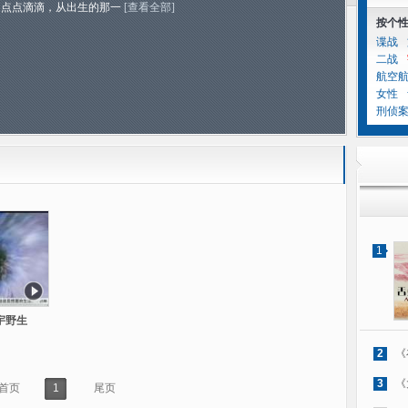
的点点滴滴，从出生的那一
[查看全部]
按个
谍战
二战
航空
女性
刑侦
1
宇野生
2
《
3
《
首页
1
尾页