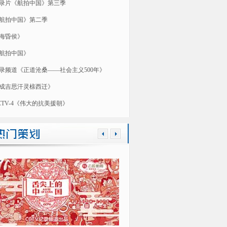
录片《航拍中国》第三季
航拍中国》第二季
海昏侯》
航拍中国》
录频道《正道沧桑——社会主义500年》
成吉思汗灵榇西迁》
CTV-4《伟大的抗美援朝》