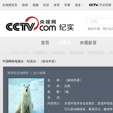
央视网首页
新闻
视频
经济
体育
军事
更多
节目官网
航拍中国
我们这
首页
纪录片
央视影音
纪录片大全
专题策划
央视精品
顶级首播
我爱纪录片
纪
中国网络电视台
>
纪实台
> 《极地争霸》
推荐给其他网友
丨
加入收藏
名 称：
《极地争霸》
分 类：
自然
集 数：
1集
导 演：
内容简介：
冰雪环境并非生命禁区，恶劣环境依
它们是动物强者，敬请关注：极地争