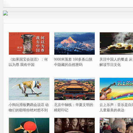
《如果国宝会说话》：何
9000米落差 160多条山脉
关注中国人的餐桌 从
以为尊 我有中国
中隐藏的自然密码
解读节日文化
小狗玩滑板鹦鹉会说话 动
北京中轴线：华夏文明的
云上乐声：音乐是自
物们的聪明你绝对想不到
精彩印记
儿童最美的表达