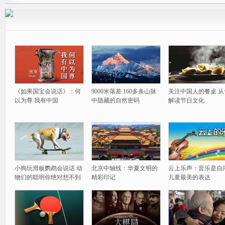
《如果国宝会说话》：何
9000米落差 160多条山脉
关注中国人的餐桌 从
以为尊 我有中国
中隐藏的自然密码
解读节日文化
小狗玩滑板鹦鹉会说话 动
北京中轴线：华夏文明的
云上乐声：音乐是自
物们的聪明你绝对想不到
精彩印记
儿童最美的表达