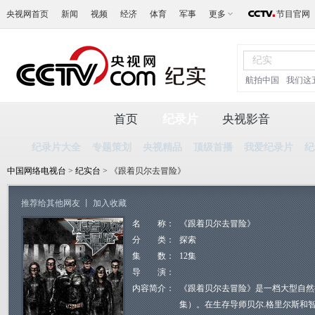
央视网首页
新闻
视频
经济
体育
军事
更多
节目官网
航拍中国
我们这
首页
纪录片
央视影音
纪录片大全
专题策划
央视精品
顶级首播
我爱纪录片
纪
中国网络电视台
>
纪实台
> 《跟着贝尔去冒险》
推荐给其他网友
丨
加入收藏
名 称：
《跟着贝尔去冒险》
分 类：
探索
集 数：
12集
导 演：
内容简介：
《跟着贝尔去冒险》是一档大型自然
集）。在生存导师贝尔.格里尔斯和