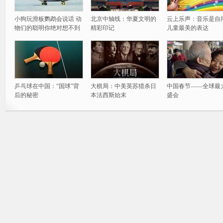
小狗玩滑板鹦鹉会说话 动
北京中轴线：华夏文明的
云上乐声：音乐是自
物们的聪明你绝对想不到
精彩印记
儿童最美的表达
乒乓球在中国：“国球”背
大棋局：中美英苏猎杀日
中国春节——全球最
后的秘密
本法西斯始末
盛会