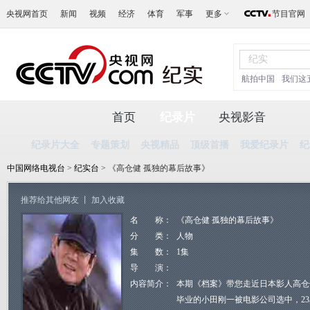
央视网首页
新闻
视频
经济
体育
军事
更多
节目官网
航拍中国
我们这
首页
纪录片
央视影音
纪录片大全
专题策划
央视精品
顶级首播
我爱纪录片
纪
中国网络电视台
>
纪实台
> 《高仓健 孤独的幕后故事》
推荐给其他网友
丨
加入收藏
名 称：
《高仓健 孤独的幕后故事》
分 类：
人物
集 数：
1集
导 演：
内容简介：
本期《档案》带您走近日本影人高仓健
毕业的小田刚一被电影公司选中，23