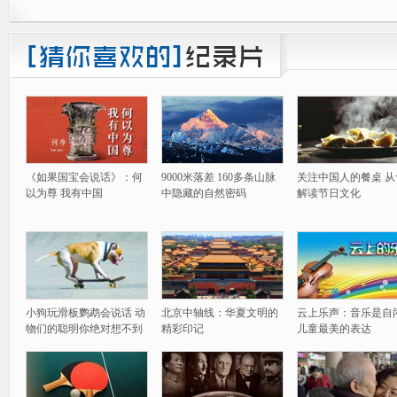
《如果国宝会说话》：何
9000米落差 160多条山脉
关注中国人的餐桌 从
以为尊 我有中国
中隐藏的自然密码
解读节日文化
小狗玩滑板鹦鹉会说话 动
北京中轴线：华夏文明的
云上乐声：音乐是自
物们的聪明你绝对想不到
精彩印记
儿童最美的表达