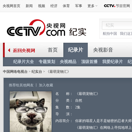
央视网首页
新闻
视频
经济
体育
军事
更多
节目官网
航拍中国
我们这
首页
纪录片
央视影音
纪录片大全
专题策划
央视精品
顶级首播
我爱纪录片
纪
中国网络电视台
>
纪实台
> 《最萌宠物汇》
推荐给其他网友
丨
加入收藏
名 称：
《最萌宠物汇》
分 类：
自然
集 数：
2集
导 演：
内容简介：
你家的喵星人是不是秘密的忍者大师
《最萌宠物汇》在网络上寻找地球上