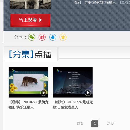
看到一群掌握特技的喵星人。
[查看
分享：
《经纬》 20150225 最萌宠
《经纬》 20150224 最萌宠
物汇 快乐汪星人
物汇 娇宠喵星人
首页
1
尾页