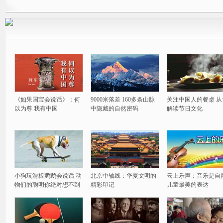
《如果国宝会说话》：何
9000米落差 160多条山脉
关注中国人的餐桌 从
以为尊 我有中国
中隐藏的自然密码
解读节日文化
小狗玩滑板鹦鹉会说话 动
北京中轴线：华夏文明的
云上乐声：音乐是自
物们的聪明你绝对想不到
精彩印记
儿童最美的表达