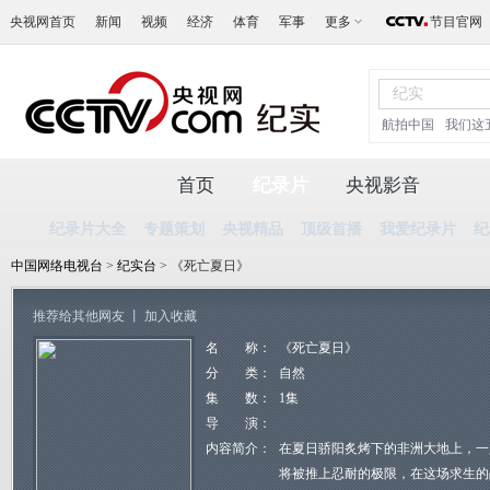
央视网首页
新闻
视频
经济
体育
军事
更多
节目官网
航拍中国
我们这
首页
纪录片
央视影音
纪录片大全
专题策划
央视精品
顶级首播
我爱纪录片
纪
中国网络电视台
>
纪实台
> 《死亡夏日》
推荐给其他网友
丨
加入收藏
名 称：
《死亡夏日》
分 类：
自然
集 数：
1集
导 演：
内容简介：
在夏日骄阳炙烤下的非洲大地上，一
将被推上忍耐的极限，在这场求生的