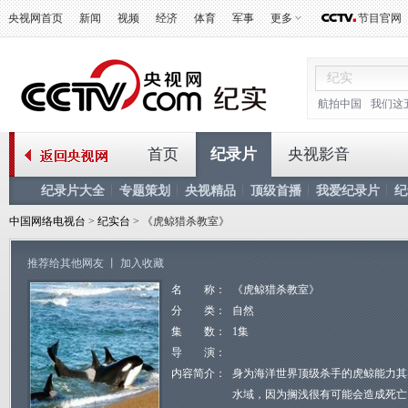
央视网首页
新闻
视频
经济
体育
军事
更多
节目官网
航拍中国
我们这
首页
纪录片
央视影音
纪录片大全
专题策划
央视精品
顶级首播
我爱纪录片
纪
中国网络电视台
>
纪实台
> 《虎鲸猎杀教室》
推荐给其他网友
丨
加入收藏
名 称：
《虎鲸猎杀教室》
分 类：
自然
集 数：
1集
导 演：
内容简介：
身为海洋世界顶级杀手的虎鲸能力其
水域，因为搁浅很有可能会造成死亡