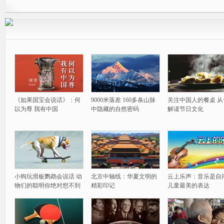
《如果国宝会说话》：何
9000米落差 160多条山脉
关注中国人的餐桌 从
以为尊 我有中国
中隐藏的自然密码
解读节日文化
小狗玩滑板鹦鹉会说话 动
北京中轴线：华夏文明的
云上乐声：音乐是自
物们的聪明你绝对想不到
精彩印记
儿童最美的表达