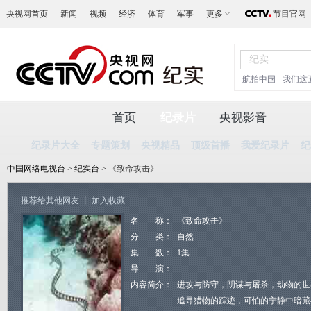
央视网首页
新闻
视频
经济
体育
军事
更多
节目官网
航拍中国
我们这
首页
纪录片
央视影音
纪录片大全
专题策划
央视精品
顶级首播
我爱纪录片
纪
中国网络电视台
>
纪实台
> 《致命攻击》
推荐给其他网友
丨
加入收藏
名 称：
《致命攻击》
分 类：
自然
集 数：
1集
导 演：
内容简介：
进攻与防守，阴谋与屠杀，动物的世
追寻猎物的踪迹，可怕的宁静中暗藏