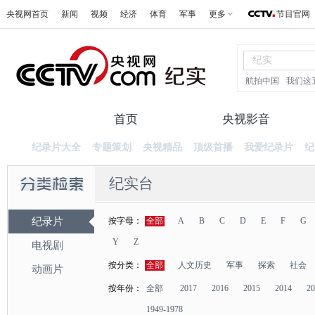
央视网首页
新闻
视频
经济
体育
军事
更多
节目官网
航拍中国
我们这
首页
纪录片
央视影音
纪录片大全
专题策划
央视精品
顶级首播
我爱纪录片
纪
纪实台
纪录片
按字母：
全部
A
B
C
D
E
F
G
Y
Z
电视剧
按分类：
全部
人文历史
军事
探索
社会
动画片
按年份：
全部
2017
2016
2015
2014
20
1949-1978