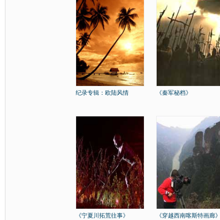
纪录专辑：欧陆风情
《秦军秘档》
《宁夏川拓荒往事》
《穿越西南喀斯特画廊