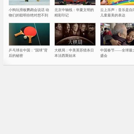
小狗玩滑板鹦鹉会说话 动
北京中轴线：华夏文明的
云上乐声：音乐是自
物们的聪明你绝对想不到
精彩印记
儿童最美的表达
乒乓球在中国：“国球”背
大棋局：中美英苏猎杀日
中国春节——全球最
后的秘密
本法西斯始末
盛会