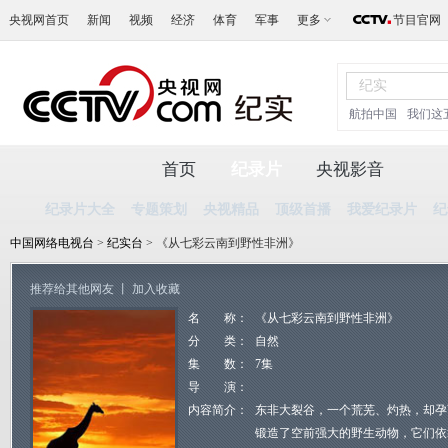
央视网首页
新闻
视频
经济
体育
军事
更多
节目官网
航拍中国
我们这
首页
纪录片
央视影音
纪录片大全
专题策划
央视精品
顶级首播
我爱纪录片
纪
中国网络电视台
>
纪实台
> 《从七彩云南到野性非洲》
推荐给其他网友
丨
加入收藏
名 称：
《从七彩云南到野性非洲》
分 类：
自然
集 数：
7集
导 演：
内容简介：
东非大裂谷，一个荒芜、灼热，却孕
锻造了空前强大的野生动物，它们依