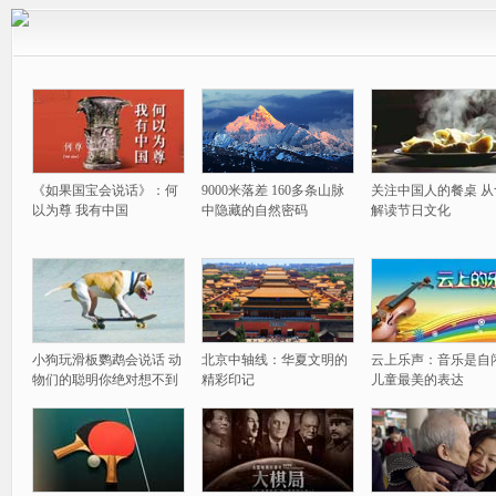
《如果国宝会说话》：何
9000米落差 160多条山脉
关注中国人的餐桌 从
以为尊 我有中国
中隐藏的自然密码
解读节日文化
小狗玩滑板鹦鹉会说话 动
北京中轴线：华夏文明的
云上乐声：音乐是自
物们的聪明你绝对想不到
精彩印记
儿童最美的表达