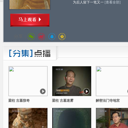
为后人留下一笔又一
[查看全部]
分享：
梁柱 古墓惊奇
梁柱 古墓迷雾
解密法门寺地宫