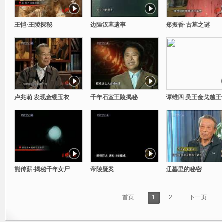
王恺·王陵探秘
边陲汉墓遗事
郑振香·古墓之谜
卢兆萌 发现金缕玉衣
千年石室王陵揭秘
谭维四 吴王金戈越王
熊传薪·揭秘千年女尸
帝陵疑案
辽墓里的秘密
首页
1
2
下一页