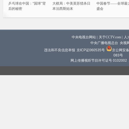
乒乓球在中国：“国球”背
大棋局：中美英苏猎杀日
中国春节——全球最
后的秘密
本法西斯始末
盛会
中央电视台网站
|
关于CCTV.com
|
人
中央广播电视总台 央视
违法和不良信息举报
京ICP证060535号
京公网安备 1
083号
网上传播视听节目许可证号 0102002