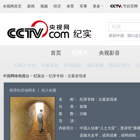
央视网首页
新闻
视频
经济
体育
军事
更多
节目官网
航拍中国
我们这
首页
纪录片
央视影音
纪录片大全
专题策划
央视精品
顶级首播
我爱纪录片
纪
中国网络电视台
>
纪实台
> 纪录专辑：古墓发现者
推荐给其他网友
丨
加入收藏
名 称：
纪录专辑：古墓发现者
分 类：
探索
集 数：
26集
导 演：
内容简介：
中国人信奉“入土为安”，更讲究“厚
是贩夫走卒，或简或奢，或明或暗，