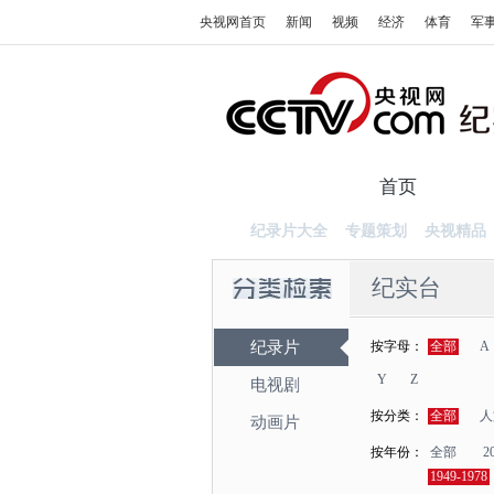
央视网首页
新闻
视频
经济
体育
军
首页
纪录
纪录片大全
专题策划
央视精品
纪实台
纪录片
按字母：
全部
A
Y
Z
电视剧
按分类：
全部
人
动画片
按年份：
全部
2
1949-1978