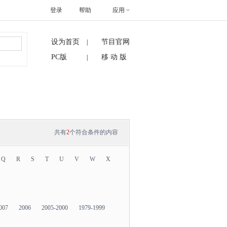
登录
帮助
应用
设为首页
节目官网
|
搜索
PC版
移 动 版
|
共有
2
个符合条件的内容
Q
R
S
T
U
V
W
X
007
2006
2005-2000
1979-1999