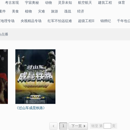
考古发现
宇宙奥秘
动物
灵异未知
航空航天
建筑工程
体育
案件
美食
植物
灾难
旅游
谍战
经济
家地理专场
央视精品专场
红军不怕远征难
超级工程II
锦绣纪
千年包
热点播
《过山车成昆铁路》
1
下一页
转至 第
页