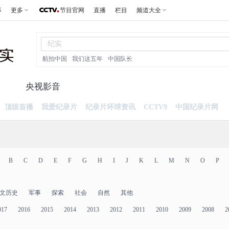
事
更多
节目官网
直播
栏目
频道大全
航拍中国
我们这五年
中国队长
片
央视影音
顶级首播
我爱纪录片
纪录片环球资讯
CCTV9
中国纪录片网
B
C
D
E
F
G
H
I
J
K
L
M
N
O
P
文历史
军事
探索
社会
自然
其他
017
2016
2015
2014
2013
2012
2011
2010
2009
2008
2