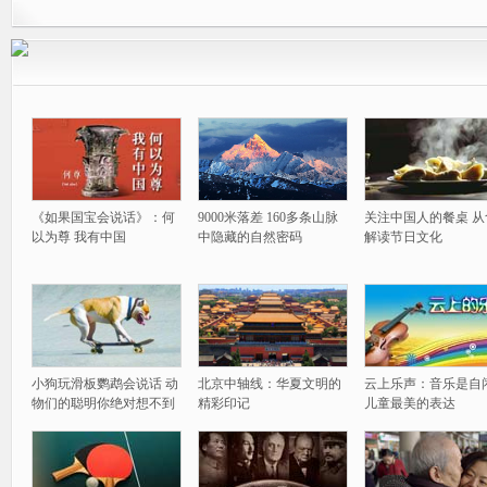
《如果国宝会说话》：何
9000米落差 160多条山脉
关注中国人的餐桌 从
以为尊 我有中国
中隐藏的自然密码
解读节日文化
小狗玩滑板鹦鹉会说话 动
北京中轴线：华夏文明的
云上乐声：音乐是自
物们的聪明你绝对想不到
精彩印记
儿童最美的表达