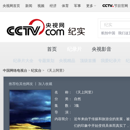
央视网首页
新闻
视频
经济
体育
军事
更多
节目官网
航拍中国
我们这
首页
纪录片
央视影音
纪录片大全
专题策划
央视精品
顶级首播
我爱纪录片
纪
中国网络电视台
>
纪实台
> 《天上阿里》
推荐给其他网友
丨
加入收藏
名 称：
《天上阿里》
分 类：
自然
集 数：
3集
导 演：
内容简介：
近年来由于传媒和旅游业的发展，被
们的印象中开始变得具体而真实了，