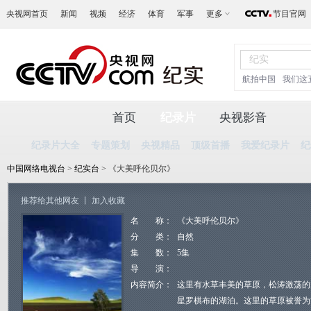
央视网首页
新闻
视频
经济
体育
军事
更多
节目官网
航拍中国
我们这
首页
纪录片
央视影音
纪录片大全
专题策划
央视精品
顶级首播
我爱纪录片
纪
中国网络电视台
>
纪实台
> 《大美呼伦贝尔》
推荐给其他网友
丨
加入收藏
名 称：
《大美呼伦贝尔》
分 类：
自然
集 数：
5集
导 演：
内容简介：
这里有水草丰美的草原，松涛激荡的
星罗棋布的湖泊。这里的草原被誉为