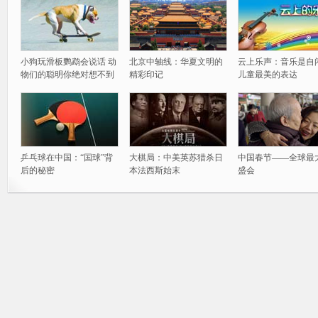
小狗玩滑板鹦鹉会说话 动
北京中轴线：华夏文明的
云上乐声：音乐是自
物们的聪明你绝对想不到
精彩印记
儿童最美的表达
乒乓球在中国：“国球”背
大棋局：中美英苏猎杀日
中国春节——全球最
后的秘密
本法西斯始末
盛会