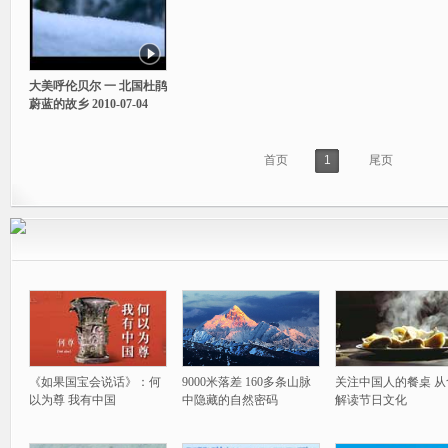
大美呼伦贝尔 一 北国杜鹃
蔚蓝的故乡 2010-07-04
首页
1
尾页
《如果国宝会说话》：何
9000米落差 160多条山脉
关注中国人的餐桌 从
以为尊 我有中国
中隐藏的自然密码
解读节日文化