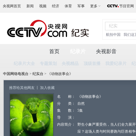
央视网首页
新闻
视频
经济
体育
军事
更多
节目官网
航拍中国
我们这
首页
纪录片
央视影音
纪录片大全
专题策划
央视精品
顶级首播
我爱纪录片
纪
中国网络电视台
>
纪实台
> 《动物故事会》
推荐给其他网友
丨
加入收藏
名 称：
《动物故事会》
分 类：
自然
集 数：
5集
导 演：
内容简介：
野生小象严重受伤，当人们全力展开
应？这场人类与时间赛跑与巨兽相争