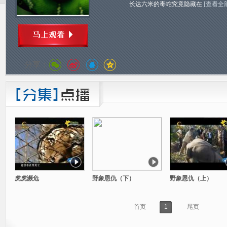
长达六米的毒蛇究竟隐藏在
[查看全
分享：
虎虎濒危
野象恩仇（下）
野象恩仇（上）
首页
1
尾页