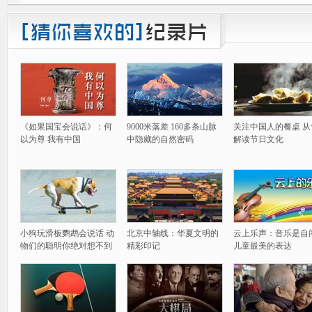
《如果国宝会说话》：何
9000米落差 160多条山脉
关注中国人的餐桌 从
以为尊 我有中国
中隐藏的自然密码
解读节日文化
小狗玩滑板鹦鹉会说话 动
北京中轴线：华夏文明的
云上乐声：音乐是自
物们的聪明你绝对想不到
精彩印记
儿童最美的表达