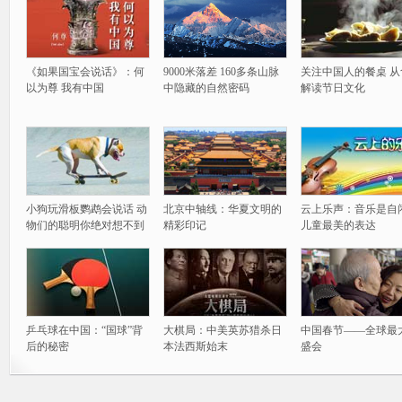
《如果国宝会说话》：何
9000米落差 160多条山脉
关注中国人的餐桌 从
以为尊 我有中国
中隐藏的自然密码
解读节日文化
小狗玩滑板鹦鹉会说话 动
北京中轴线：华夏文明的
云上乐声：音乐是自
物们的聪明你绝对想不到
精彩印记
儿童最美的表达
乒乓球在中国：“国球”背
大棋局：中美英苏猎杀日
中国春节——全球最
后的秘密
本法西斯始末
盛会