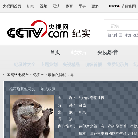
央视网首页
新闻
视频
经济
体育
军事
更多
节目官网
航拍中国
我们这
首页
纪录片
央视影音
纪录片大全
专题策划
央视精品
顶级首播
我爱纪录片
纪
中国网络电视台
>
纪实台
> 动物的隐秘世界
推荐给其他网友
丨
加入收藏
名 称：
动物的隐秘世界
分 类：
自然
集 数：
10集
导 演：
内容简介：
在印度北部，有一条河孕育着一个隐
森林与山谷主宰着动物的生命，伴随