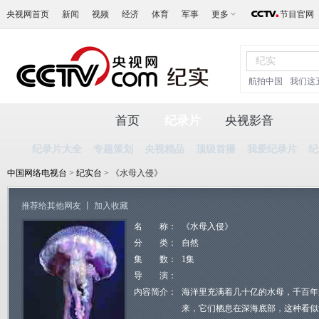
央视网首页
新闻
视频
经济
体育
军事
更多
节目官网
航拍中国
我们这
首页
纪录片
央视影音
纪录片大全
专题策划
央视精品
顶级首播
我爱纪录片
纪
中国网络电视台
>
纪实台
> 《水母入侵》
推荐给其他网友
丨
加入收藏
名 称：
《水母入侵》
分 类：
自然
集 数：
1集
导 演：
内容简介：
海洋里充满着几十亿的水母，千百年
来，它们栖息在深海底部，这种看似