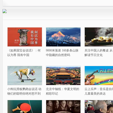
《如果国宝会说话》：何
9000米落差 160多条山脉
关注中国人的餐桌 从
以为尊 我有中国
中隐藏的自然密码
解读节日文化
小狗玩滑板鹦鹉会说话 动
北京中轴线：华夏文明的
云上乐声：音乐是自
物们的聪明你绝对想不到
精彩印记
儿童最美的表达