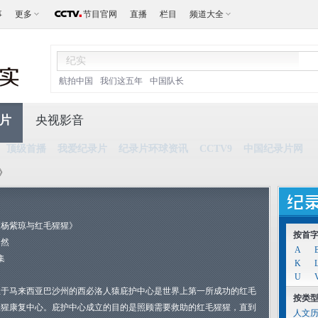
事
更多
节目官网
直播
栏目
频道大全
航拍中国
我们这五年
中国队长
片
央视影音
顶级首播
我爱纪录片
纪录片环球资讯
CCTV9
中国纪录片网
》
《杨紫琼与红毛猩猩》
按首
自然
A
集
K
U
位于马来西亚巴沙州的西必洛人猿庇护中心是世界上第一所成功的红毛
按类
猩猩康复中心。庇护中心成立的目的是照顾需要救助的红毛猩猩，直到
人文