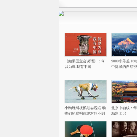
《如果国宝会说话》：何
9000米落差 1
以为尊 我有中国
中隐藏的自然密
小狗玩滑板鹦鹉会说话 动
北京中轴线：华
物们的聪明你绝对想不到
精彩印记