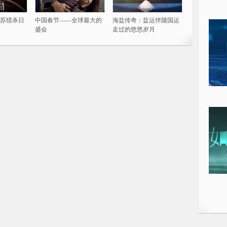
苏猎杀日
中国春节——全球最大的
海盐传奇：盐运伴随国运
盛会
走过的悠悠岁月