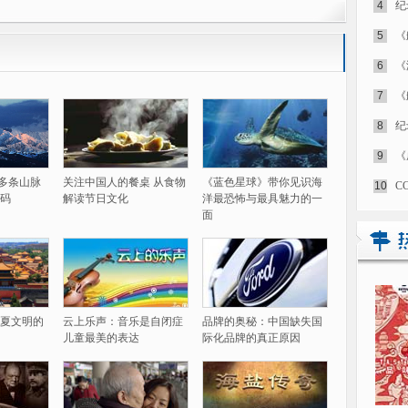
4
纪
5
《
6
《
7
《
8
纪
9
《
60多条山脉
关注中国人的餐桌 从食物
《蓝色星球》带你见识海
10
C
码
解读节日文化
洋最恐怖与最具魅力的一
面
夏文明的
云上乐声：音乐是自闭症
品牌的奥秘：中国缺失国
儿童最美的表达
际化品牌的真正原因