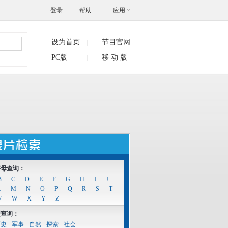
登录
帮助
应用
设为首页
节目官网
|
搜索
PC版
移 动 版
|
字母查询：
B
C
D
E
F
G
H
I
J
L
M
N
O
P
Q
R
S
T
V
W
X
Y
Z
型查询：
历史
军事
自然
探索
社会