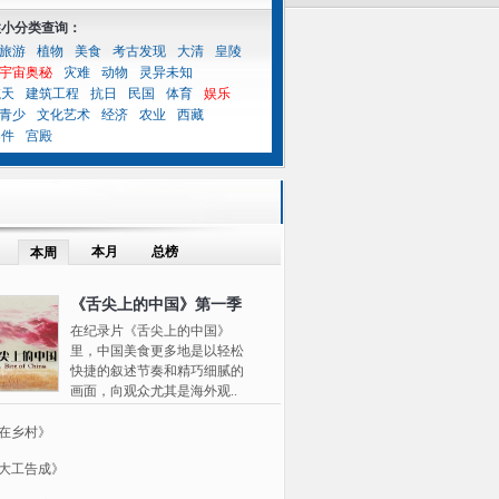
性小分类查询：
旅游
植物
美食
考古发现
大清
皇陵
宇宙奥秘
灾难
动物
灵异未知
航天
建筑工程
抗日
民国
体育
娱乐
青少
文化艺术
经济
农业
西藏
案件
宫殿
本月
总榜
本周
《舌尖上的中国》第一季
在纪录片《舌尖上的中国》
里，中国美食更多地是以轻松
快捷的叙述节奏和精巧细腻的
画面，向观众尤其是海外观..
在乡村》
大工告成》