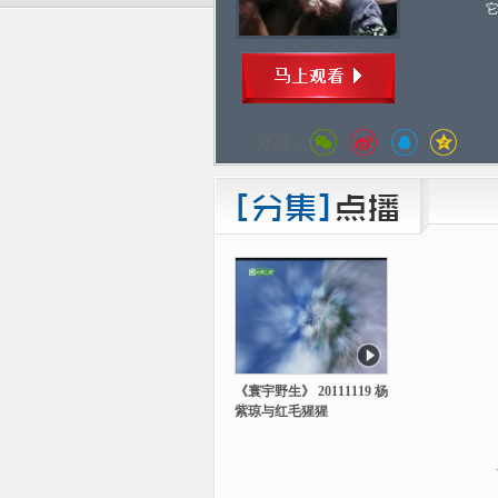
分享：
《寰宇野生》 20111119 杨
紫琼与红毛猩猩