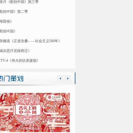
录片《航拍中国》第三季
航拍中国》第二季
海昏侯》
航拍中国》
录频道《正道沧桑——社会主义500年》
成吉思汗灵榇西迁》
CTV-4《伟大的抗美援朝》