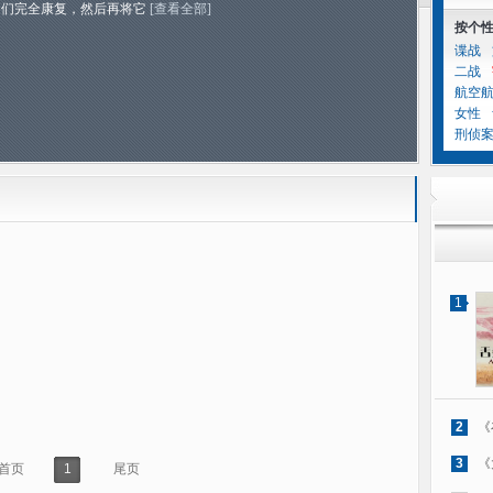
它们完全康复，然后再将它
[查看全部]
按个
谍战
二战
航空
女性
刑侦
1
2
《
3
《
首页
1
尾页