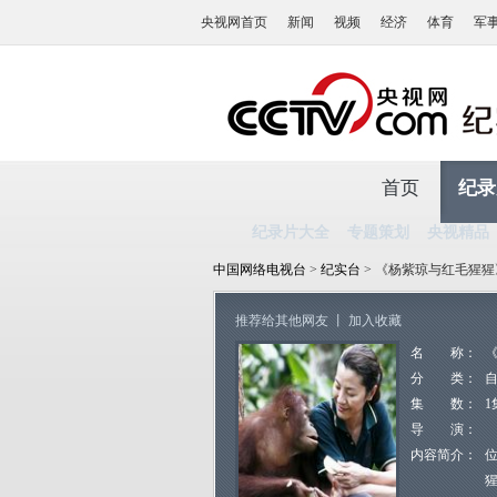
央视网首页
新闻
视频
经济
体育
军
首页
纪录
纪录片大全
专题策划
央视精品
中国网络电视台
>
纪实台
> 《杨紫琼与红毛猩猩
推荐给其他网友
丨
加入收藏
名 称：
分 类：
集 数：
1
导 演：
内容简介：