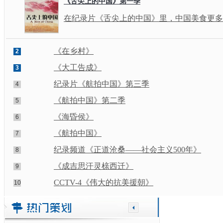
《舌尖上的中国》第一季
在纪录片《舌尖上的中国》里，中国美食更多
《在乡村》
2
《大工告成》
3
纪录片《航拍中国》第三季
4
《航拍中国》第二季
5
《海昏侯》
6
《航拍中国》
7
纪录频道《正道沧桑——社会主义500年》
8
《成吉思汗灵榇西迁》
9
CCTV-4《伟大的抗美援朝》
10