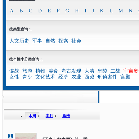
A
B
C
D
E
F
G
H
I
J
K
L
M
N
按类型查询：
人文历史
军事
自然
探索
社会
按个性小分类查询：
谍战
旅游
植物
美食
考古发现
大清
皇陵
二战
宇宙奥
女性
青少
文化艺术
经济
农业
西藏
刑侦案件
宫殿
本月
总榜
本周
1