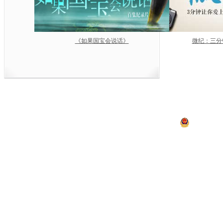
《如果国宝会说话》
微纪：三分
中央电视台网站
|
关于CCTV.com
|
人
中央广播电视总台 央视
违法和不良信息举报
京ICP证060535号
京公网安备 11
网上传播视听节目许可证号 0102002