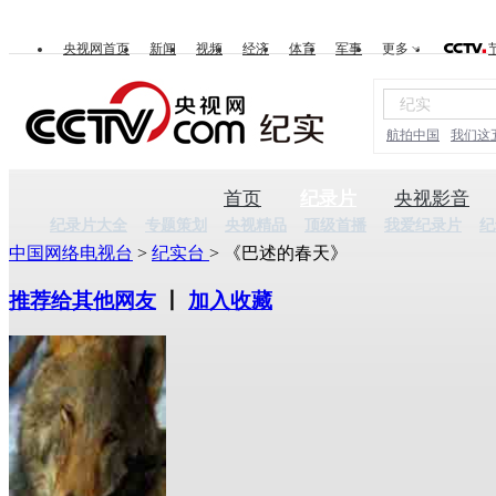
央视网首页
新闻
视频
经济
体育
军事
更多
航拍中国
我们这
首页
纪录片
央视影音
纪录片大全
专题策划
央视精品
顶级首播
我爱纪录片
纪
中国网络电视台
>
纪实台
> 《巴述的春天》
推荐给其他网友
丨
加入收藏