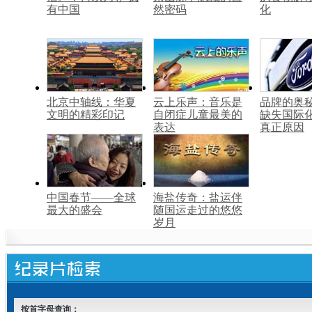
有中国
然密码
化
北京中轴线：华夏
云上乐声：音乐是
品牌的奥
文明的精彩印记
自闭症儿童最美的
缺失国际
表达
真正原因
中国春节——全球
海盐传奇：盐运伴
最大的盛会
随国运走过的悠悠
岁月
按首字母查询：