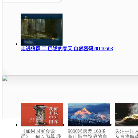
走进狼群 二 巴述的春天 自然密码20110503
《如果国宝会说
9000米落差 160多
关注中国
话》：何以为尊 我
条山脉中隐藏的自
从食物解