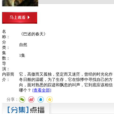
名
《巴述的春天》
称：
分
自然
类：
集
1集
数：
导
演：
内容简
它，高傲而又孤独，坚定而又迷茫，曾经的时光化作
介：
冬日般的温暖，为了生存，它在惊悸中寻找自己的方
向，面对熟悉的踪迹和飘忽的叫声，它到底应该相信
哪个？
[查看全部]
分享：