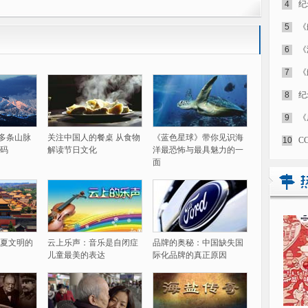
4
纪
5
《
6
《
7
《
8
纪
9
《
60多条山脉
关注中国人的餐桌 从食物
《蓝色星球》带你见识海
10
C
码
解读节日文化
洋最恐怖与最具魅力的一
面
夏文明的
云上乐声：音乐是自闭症
品牌的奥秘：中国缺失国
儿童最美的表达
际化品牌的真正原因