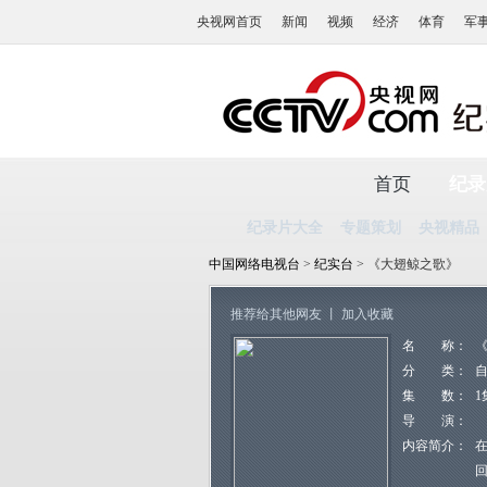
央视网首页
新闻
视频
经济
体育
军
首页
纪录
纪录片大全
专题策划
央视精品
中国网络电视台
>
纪实台
> 《大翅鲸之歌》
推荐给其他网友
丨
加入收藏
名 称：
分 类：
集 数：
1
导 演：
内容简介：