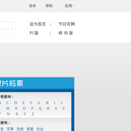
登录
帮助
应用
设为首页
节目官网
|
搜索
PC版
移 动 版
|
字母查询：
B
C
D
E
F
G
H
I
J
L
M
N
O
P
Q
R
S
T
V
W
X
Y
Z
型查询：
历史
军事
自然
探索
社会