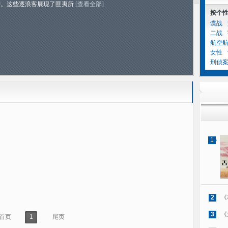
密。这些逐浪客展现了匪夷所
[查看全部]
按个
谍战
二战
航空
女性
刑侦
1
2
《
3
《
首页
1
尾页