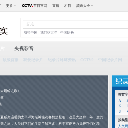
事
更多
节目官网
直播
栏目
频道大全
航拍中国
我们这五年
中国队长
片
央视影音
顶级首播
我爱纪录片
纪录片环球资讯
CCTV9
中国纪录片网
《大翅鲸之歌》
按首
自然
A
集
K
U
在夏威夷温暖的太平洋海域神秘访客悄然登临，这是大翅鲸一年一度的
按类
回归之旅，人类对它们的生活了解不多，科学家正努力揭开它们的秘
人文