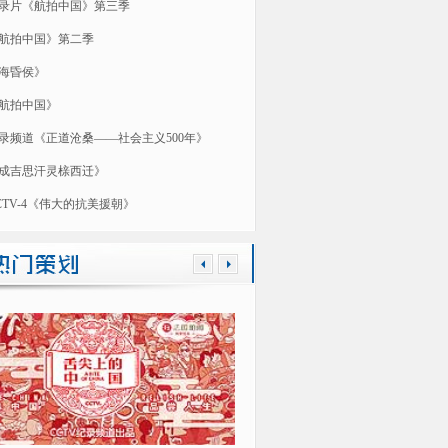
录片《航拍中国》第三季
航拍中国》第二季
海昏侯》
航拍中国》
录频道《正道沧桑——社会主义500年》
成吉思汗灵榇西迁》
CTV-4《伟大的抗美援朝》