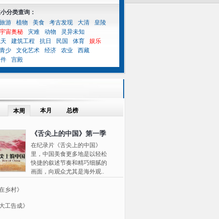
性小分类查询：
旅游
植物
美食
考古发现
大清
皇陵
宇宙奥秘
灾难
动物
灵异未知
航天
建筑工程
抗日
民国
体育
娱乐
青少
文化艺术
经济
农业
西藏
案件
宫殿
本月
总榜
本周
《舌尖上的中国》第一季
在纪录片《舌尖上的中国》
里，中国美食更多地是以轻松
快捷的叙述节奏和精巧细腻的
画面，向观众尤其是海外观..
在乡村》
大工告成》