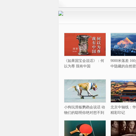
《如果国宝会说话》：何
9000米落差 1
以为尊 我有中国
中隐藏的自然密
小狗玩滑板鹦鹉会说话 动
北京中轴线：华
物们的聪明你绝对想不到
精彩印记