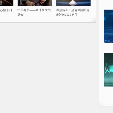
苏猎杀日
中国春节——全球最大的
海盐传奇：盐运伴随国运
盛会
走过的悠悠岁月