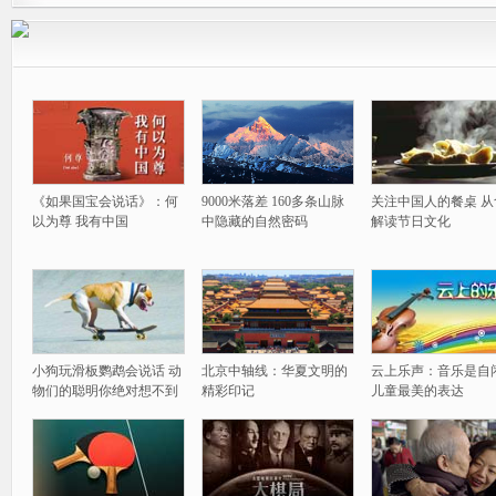
《如果国宝会说话》：何
9000米落差 160多条山脉
关注中国人的餐桌 从
以为尊 我有中国
中隐藏的自然密码
解读节日文化
小狗玩滑板鹦鹉会说话 动
北京中轴线：华夏文明的
云上乐声：音乐是自
物们的聪明你绝对想不到
精彩印记
儿童最美的表达