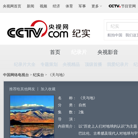
央视网首页
新闻
视频
经济
体育
军事
更多
节目官网
航拍中国
我们这
首页
纪录片
央视影音
纪录片大全
专题策划
央视精品
顶级首播
我爱纪录片
纪
中国网络电视台
>
纪实台
> 《天与地》
推荐给其他网友
丨
加入收藏
名 称：
《天与地》
分 类：
自然
集 数：
2集
导 演：
内容简介：
以“历史上人们对地球的认识”为主
巴比伦、古希腊及现代人对地球与宇