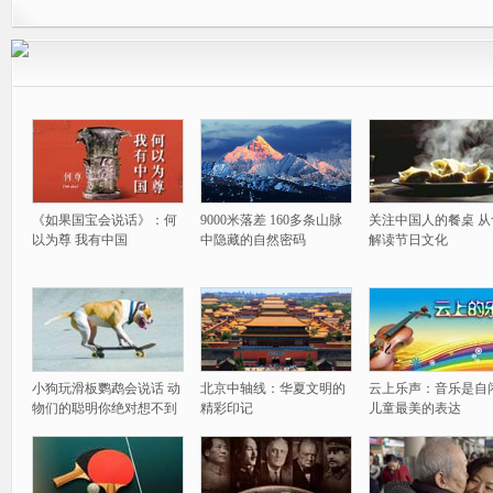
《如果国宝会说话》：何
9000米落差 160多条山脉
关注中国人的餐桌 从
以为尊 我有中国
中隐藏的自然密码
解读节日文化
小狗玩滑板鹦鹉会说话 动
北京中轴线：华夏文明的
云上乐声：音乐是自
物们的聪明你绝对想不到
精彩印记
儿童最美的表达