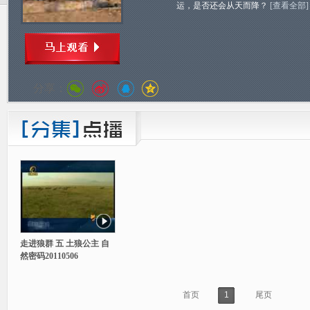
运，是否还会从天而降？
[查看全部]
分享：
走进狼群 五 土狼公主 自
然密码20110506
首页
1
尾页