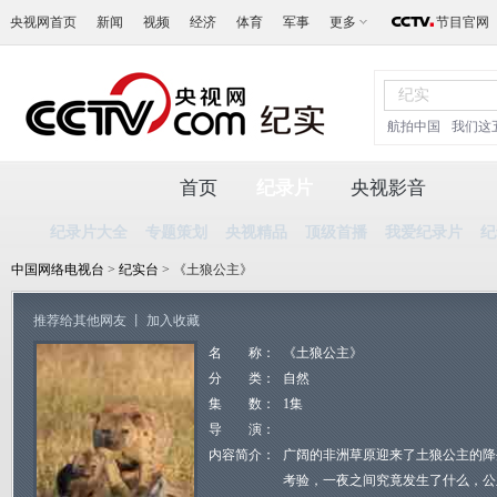
央视网首页
新闻
视频
经济
体育
军事
更多
节目官网
航拍中国
我们这
首页
纪录片
央视影音
纪录片大全
专题策划
央视精品
顶级首播
我爱纪录片
纪
中国网络电视台
>
纪实台
> 《土狼公主》
推荐给其他网友
丨
加入收藏
名 称：
《土狼公主》
分 类：
自然
集 数：
1集
导 演：
内容简介：
广阔的非洲草原迎来了土狼公主的降
考验，一夜之间究竟发生了什么，公