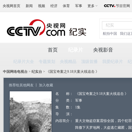
央视网首页
新闻
视频
经济
体育
军事
更多
节目官网
航拍中国
我们这
首页
纪录片
央视影音
纪录片大全
专题策划
央视精品
顶级首播
我爱纪录片
纪
中国网络电视台
>
纪实台
> 《国宝奇案之9.18大案火线追击 》
推荐给其他网友
丨
加入收藏
名 称：
《国宝奇案之9.18大案火线追击 》
分 类：
军事
集 数：
1集
导 演：
内容简介：
重大文物盗窃案震惊全国，四个犯罪
阵撒下天罗地网，大盗逃亡藏匿，国