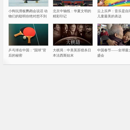
小狗玩滑板鹦鹉会说话 动
北京中轴线：华夏文明的
云上乐声：音乐是自
物们的聪明你绝对想不到
精彩印记
儿童最美的表达
乒乓球在中国：“国球”背
大棋局：中美英苏猎杀日
中国春节——全球最
后的秘密
本法西斯始末
盛会