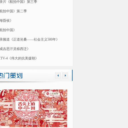
录片《航拍中国》第三季
航拍中国》第二季
海昏侯》
航拍中国》
录频道《正道沧桑——社会主义500年》
成吉思汗灵榇西迁》
CTV-4《伟大的抗美援朝》