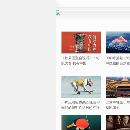
《如果国宝会说话》：何
9000米落差 1
以为尊 我有中国
中隐藏的自然密
小狗玩滑板鹦鹉会说话 动
北京中轴线：华
物们的聪明你绝对想不到
精彩印记