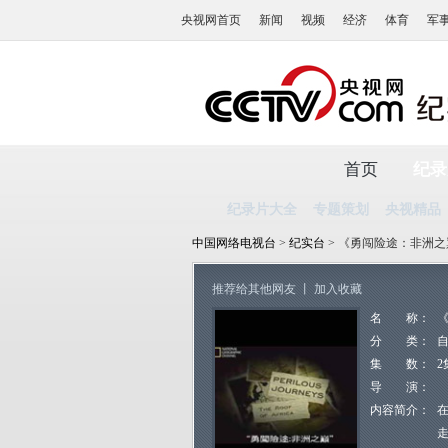
央视网首页
新闻
视频
经济
体育
军
首页
纪录
纪录片大全
专题策划
央视精品
中国网络电视台
>
纪实台
> 《勇闯险途：非洲
推荐给其他网友
丨
加入收藏
名 称：
分 类：
集 数：
2
导 演：
内容简介：