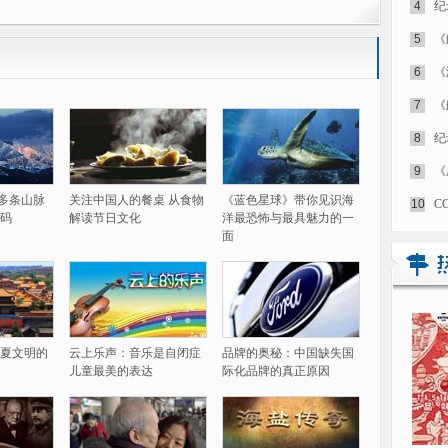
4
纪
5
《
6
《
7
《
8
纪
9
《
60多条山脉
关注中国人的餐桌 从食物
《蓝色星球》带你见识海
10
C
码
解读节日文化
洋最恐怖与最具魅力的一
面
夏文明的
云上乐声：音乐是自闭症
品牌的奥秘：中国缺失国
儿童最美的表达
际化品牌的真正原因