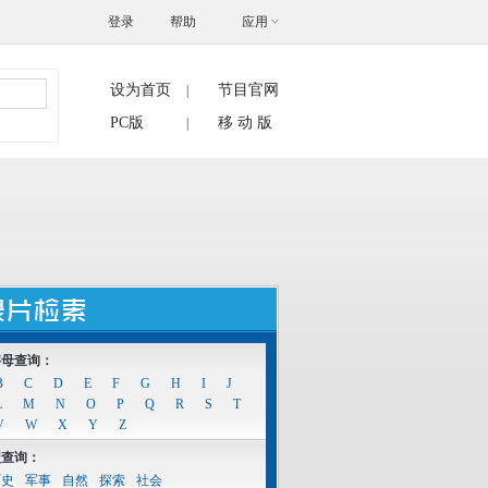
登录
帮助
应用
设为首页
节目官网
|
搜索
PC版
移 动 版
|
字母查询：
B
C
D
E
F
G
H
I
J
L
M
N
O
P
Q
R
S
T
V
W
X
Y
Z
型查询：
历史
军事
自然
探索
社会