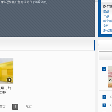
令这些恐怖的U型弯道更加
[查看全部]
按个
谍战
二战
航空
女性
刑侦
1
之巅（上）
0319
2
《
3
《
首页
1
尾页