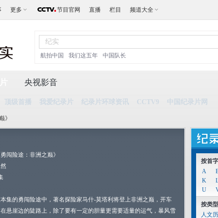
事
更多
节目官网
直播
栏目
频道大全
航拍中国
我们这五年
中国队长
片
央视影音
顶级首播
我爱纪录片
纪录片环球资讯
CCTV9
中国纪录片网
之巅》
《勇闯险途：非洲之巅》
按首
自然
A
集
K
U
在本集的勇闯险途中，著名探险家马什-莫塔利将登上非洲之巅，开车
按类
走在悬崖边的陡路上，除了要有一定的胆量更需要适量的运气，暴风雪
人文