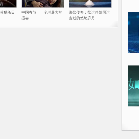
苏猎杀日
中国春节——全球最大的
海盐传奇：盐运伴随国运
盛会
走过的悠悠岁月