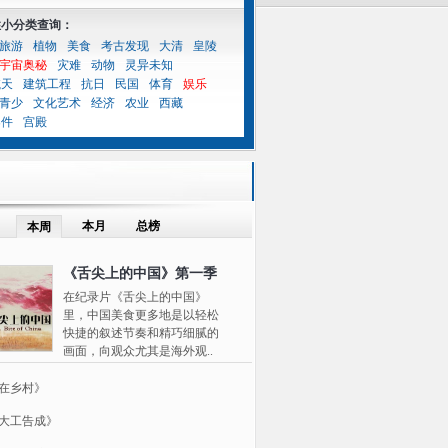
性小分类查询：
旅游
植物
美食
考古发现
大清
皇陵
宇宙奥秘
灾难
动物
灵异未知
航天
建筑工程
抗日
民国
体育
娱乐
青少
文化艺术
经济
农业
西藏
案件
宫殿
本月
总榜
本周
《舌尖上的中国》第一季
在纪录片《舌尖上的中国》
里，中国美食更多地是以轻松
快捷的叙述节奏和精巧细腻的
画面，向观众尤其是海外观..
在乡村》
大工告成》