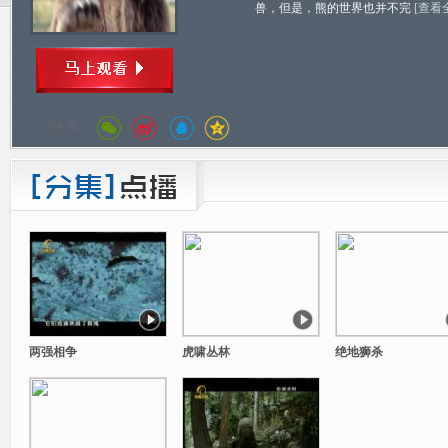
兽，但是，熊的世界也并不完
[查看
分享：
两强相争
虎啸丛林
绝地狮杀