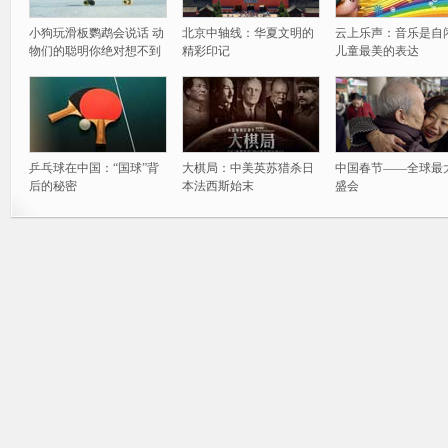
小狗玩滑板鹦鹉会说话 动
北京中轴线：华夏文明的
云上乐声：音乐是自
物们的聪明你绝对想不到
精彩印记
儿童最美的表达
乒乓球在中国：“国球”背
大棋局：中美英苏猎杀日
中国春节——全球最
后的秘密
本法西斯始末
盛会