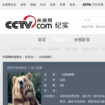
央视网首页
新闻
视频
经济
体育
军事
更多
节目官网
航拍中国
我们这
首页
纪录片
央视影音
纪录片大全
专题策划
央视精品
顶级首播
我爱纪录片
纪
中国网络电视台
>
纪实台
> 《动物饕餮》
推荐给其他网友
丨
加入收藏
名 称：
《动物饕餮》
分 类：
自然
集 数：
6集
导 演：
内容简介：
说到自然界的熊，我们无一例外的会
家伙，确实无论棕熊、黑熊还是北极