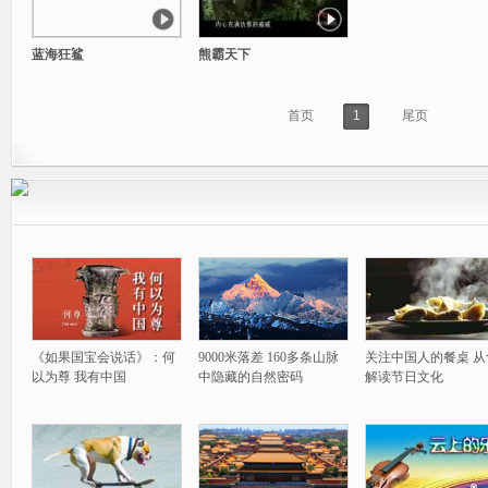
蓝海狂鲨
熊霸天下
首页
1
尾页
《如果国宝会说话》：何
9000米落差 160多条山脉
关注中国人的餐桌 从
以为尊 我有中国
中隐藏的自然密码
解读节日文化