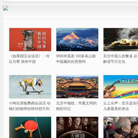
《如果国宝会说话》：何
9000米落差 160多条山脉
关注中国人的餐桌 从
以为尊 我有中国
中隐藏的自然密码
解读节日文化
小狗玩滑板鹦鹉会说话 动
北京中轴线：华夏文明的
云上乐声：音乐是自
物们的聪明你绝对想不到
精彩印记
儿童最美的表达