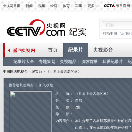
央视网首页
新闻
视频
经济
体育
军事
更多
节目官网
航拍中国
我们这
首页
纪录片
央视影音
纪录片大全
专题策划
央视精品
顶级首播
我爱纪录片
纪
中国网络电视台
>
纪实台
> 《世界上最古老的树》
推荐给其他网友
丨
加入收藏
名 称：
《世界上最古老的树》
分 类：
自然
集 数：
2集
导 演：
内容简介：
本片介绍了古树玛苏撒拉生长的过程。
山峰上，在公元前2560年就开始有了