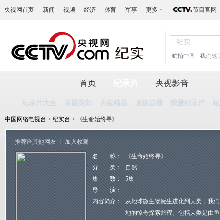
央视网首页
新闻
视频
经济
体育
军事
更多
节目官网
航拍中国
我们这
首页
纪录片
央视影音
纪录片大全
专题策划
央视精品
顶级首播
我爱纪录片
纪
中国网络电视台
>
纪实台
> 《生命始终寻》
推荐给其他网友
丨
加入收藏
名 称：
《生命始终寻》
分 类：
自然
集 数：
5集
导 演：
内容简介：
从地球微生物诞生进化到人类，我们
地的惊奇探索旅程。包括人类是由鱼