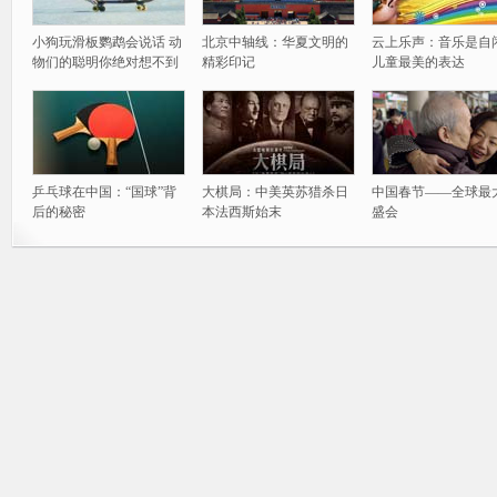
小狗玩滑板鹦鹉会说话 动
北京中轴线：华夏文明的
云上乐声：音乐是自
物们的聪明你绝对想不到
精彩印记
儿童最美的表达
乒乓球在中国：“国球”背
大棋局：中美英苏猎杀日
中国春节——全球最
后的秘密
本法西斯始末
盛会