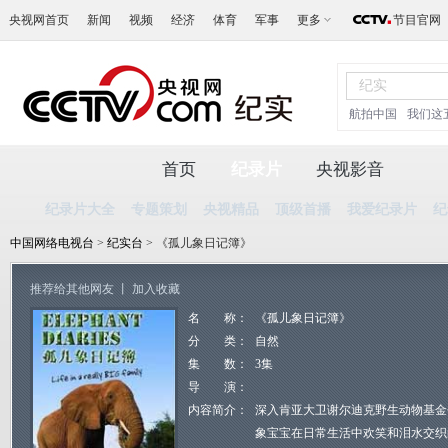
央视网首页
新闻
视频
经济
体育
军事
更多
节目官网
航拍中国
我们这
首页
纪录片
央视影音
纪录片大全
专题策划
央视精品
顶级首播
我爱纪录片
纪
中国网络电视台
>
纪实台
> 《孤儿象日记簿》
推荐给其他网友
丨
加入收藏
名 称：
《孤儿象日记簿》
分 类：
自然
集 数：
3集
导 演：
内容简介：
深入肯亚大卫谢尔迪克野生动物基金
象宝宝在日常生活中欢笑和泪水交织