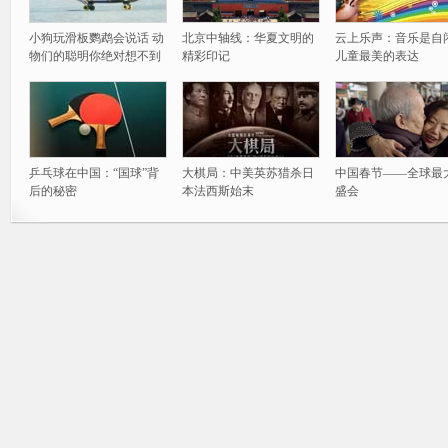
小狗玩滑板鹦鹉会说话 动
北京中轴线：华夏文明的
云上乐声：音乐是自
物们的聪明你绝对想不到
精彩印记
儿童最美的表达
乒乓球在中国：“国球”背
大棋局：中美英苏猎杀日
中国春节——全球最
后的秘密
本法西斯始末
盛会