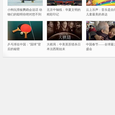
小狗玩滑板鹦鹉会说话 动
北京中轴线：华夏文明的
云上乐声：音乐是自
物们的聪明你绝对想不到
精彩印记
儿童最美的表达
乒乓球在中国：“国球”背
大棋局：中美英苏猎杀日
中国春节——全球最
后的秘密
本法西斯始末
盛会