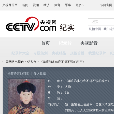
央视网首页
新闻
视频
经济
体育
军事
更多
节目官网
航拍中国
我们这
首页
纪录片
央视影音
纪录片大全
专题策划
央视精品
顶级首播
我爱纪录片
纪
中国网络电视台
>
纪实台
> 《孝庄和多尔衮不得不说的秘密》
推荐给其他网友
丨
加入收藏
名 称：
《孝庄和多尔衮不得不说的秘密》
分 类：
人物
集 数：
1集
导 演：
内容简介：
她一生辅佐三位皇帝，曾在大清国危
的面具，让人无法揣测女人的温柔与