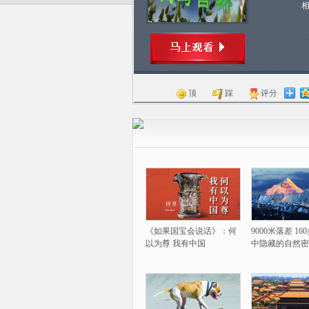
顶
踩
评分
《如果国宝会说话》：何
9000米落差 1
以为尊 我有中国
中隐藏的自然密