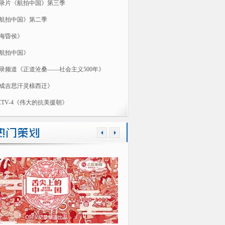
录片《航拍中国》第三季
航拍中国》第二季
海昏侯》
航拍中国》
录频道《正道沧桑——社会主义500年》
成吉思汗灵榇西迁》
CTV-4《伟大的抗美援朝》