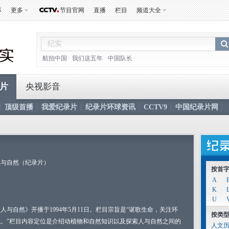
事
更多
节目官网
直播
栏目
频道大全
航拍中国
我们这五年
中国队长
片
央视影音
顶级首播
我爱纪录片
纪录片环球资讯
CCTV9
中国纪录片网
人与自然（纪录片）
按首
A
K
U
人与自然》开播于1994年5月11日。栏目宗旨是“讴歌生命，关注环
按类
境。”栏目内容定位是介绍动植物和自然知识以及探索人与自然之间的
人文