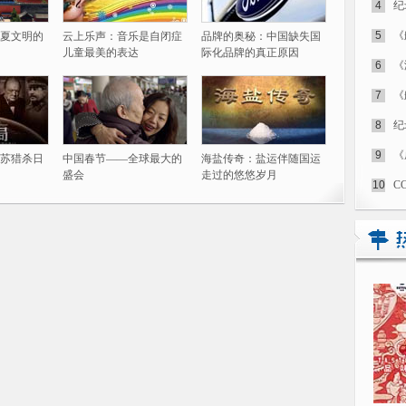
4
纪
5
《
夏文明的
云上乐声：音乐是自闭症
品牌的奥秘：中国缺失国
儿童最美的表达
际化品牌的真正原因
6
《
7
《
8
纪
9
《
苏猎杀日
中国春节——全球最大的
海盐传奇：盐运伴随国运
盛会
走过的悠悠岁月
10
C