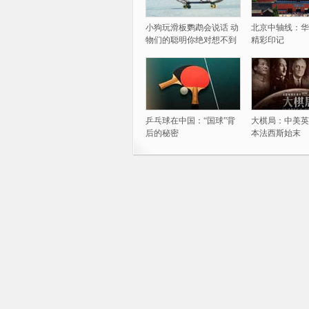
小狗玩滑板鹦鹉会说话 动
北京中轴线：华
物们的聪明你绝对想不到
精彩印记
乒乓球在中国：“国球”背
大棋局：中美英
后的秘密
本法西斯始末