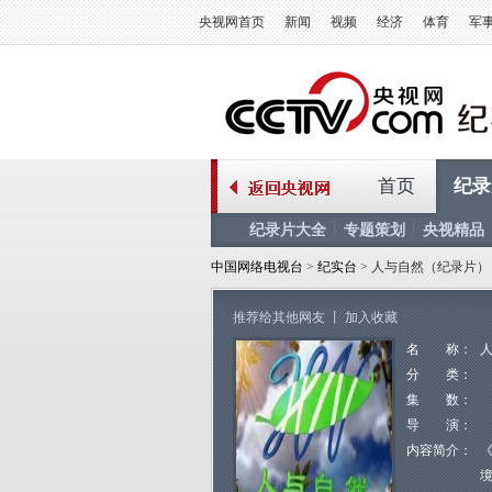
央视网首页
新闻
视频
经济
体育
军
首页
纪录
纪录片大全
专题策划
央视精品
中国网络电视台
>
纪实台
> 人与自然（纪录片）
推荐给其他网友
丨
加入收藏
名 称：
分 类：
集 数：
导 演：
内容简介：
《