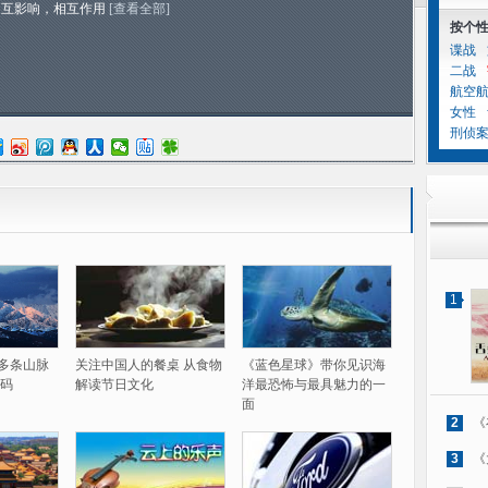
相互影响，相互作用
[查看全部]
按个
谍战
二战
航空
女性
刑侦
1
60多条山脉
关注中国人的餐桌 从食物
《蓝色星球》带你见识海
码
解读节日文化
洋最恐怖与最具魅力的一
面
2
《
3
《