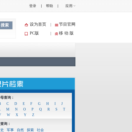
登录
帮助
应用
设为首页
节目官网
|
搜索
PC版
移 动 版
|
字母查询：
B
C
D
E
F
G
H
I
J
L
M
N
O
P
Q
R
S
T
V
W
X
Y
Z
型查询：
历史
军事
自然
探索
社会