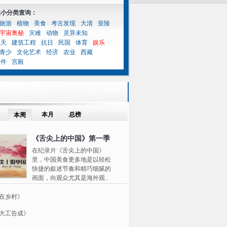
性小分类查询：
旅游
植物
美食
考古发现
大清
皇陵
宇宙奥秘
灾难
动物
灵异未知
航天
建筑工程
抗日
民国
体育
娱乐
青少
文化艺术
经济
农业
西藏
案件
宫殿
本月
总榜
本周
《舌尖上的中国》第一季
在纪录片《舌尖上的中国》
里，中国美食更多地是以轻松
快捷的叙述节奏和精巧细腻的
画面，向观众尤其是海外观..
在乡村》
大工告成》