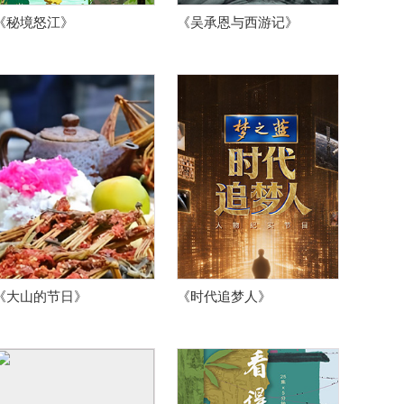
《秘境怒江》
《吴承恩与西游记》
《大山的节日》
《时代追梦人》