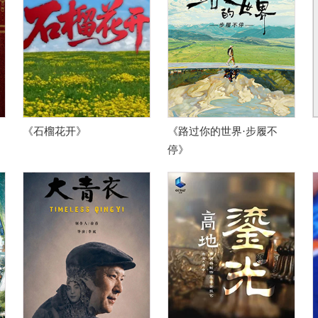
《石榴花开》
《路过你的世界·步履不
停》