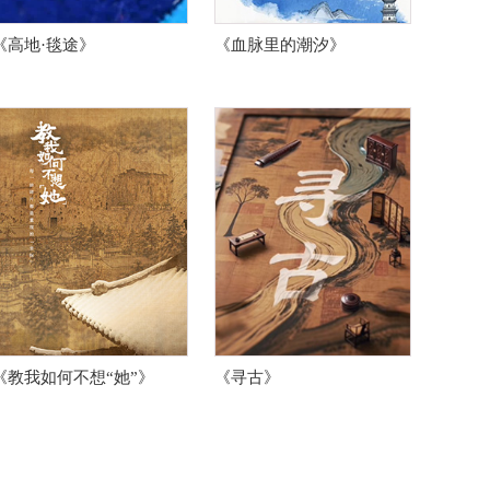
《高地·毯途》
《血脉里的潮汐》
《教我如何不想“她”》
《寻古》