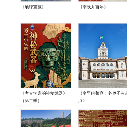
《地球宝藏》
《南戏九百年》
《考古学家的神秘武器》
《奎里纳莱宫：冬奥圣火
（第二季）
点》