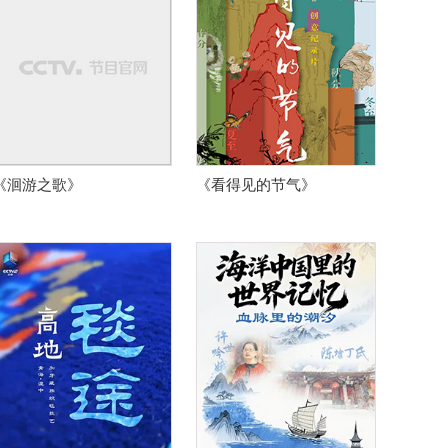
《洄游之歌》
《看得见的节气》