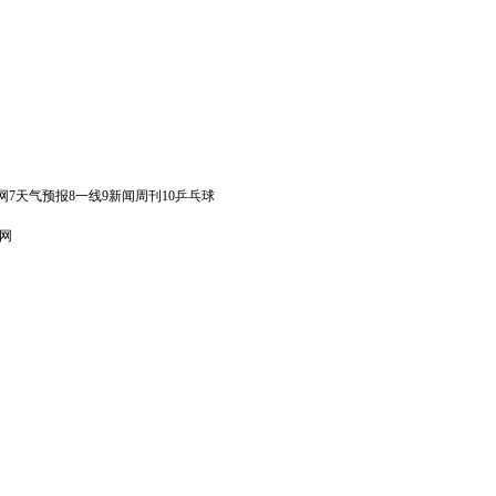
网
7
天气预报
8
一线
9
新闻周刊
10
乒乓球
网