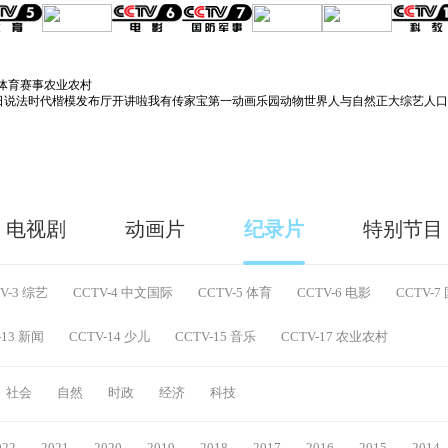
体育赛事
农业农村
日说法
时代楷模发布厅
开讲啦
我有传家宝
第一动画乐园
动物世界
人与自然
正大综艺
人口
电视剧
动画片
纪录片
特别节目
V-3 综艺
CCTV-4 中文国际
CCTV-5 体育
CCTV-6 电影
CCTV-
-13 新闻
CCTV-14 少儿
CCTV-15 音乐
CCTV-17 农业农村
社会
自然
时政
经济
科技
022
2021
2020
2019
2018
2017
2016
2015
2014