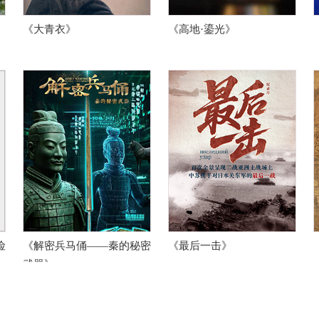
《大青衣》
《高地·鎏光》
险
《解密兵马俑——秦的秘密
《最后一击》
武器》