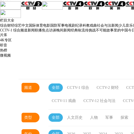
栏目大全
综合
财经
综艺
中文国际
体育
电影
国防军事
电视剧
纪录
科教
戏曲
社会与法
新闻
少儿
音乐
CCTV-1 综合频道
新闻联播
焦点访谈
晚间新闻
经典咏流传
挑战不可能
故事里的中国
今
片库
4K专区
听音
热榜
微视频
频道
全部
CCTV-1 综合
CCTV-2 财经
CCT
CCTV-11 戏曲
CCTV-12 社会与法
CCTV
类型
全部
人文历史
人物
军事
探索
年份
全部
2026
2025
2024
2023
2