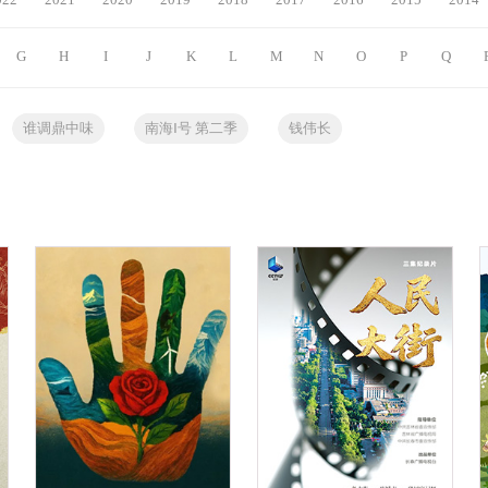
G
H
I
J
K
L
M
N
O
P
Q
谁调鼎中味
南海Ⅰ号 第二季
钱伟长