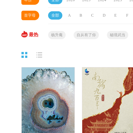
2008
首字母
全部
A
B
C
D
E
F
最热
杨升庵
自从有了你
秘境武当