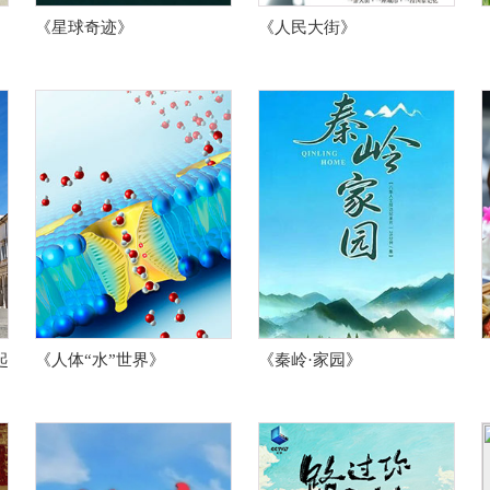
《星球奇迹》
《人民大街》
起
《人体“水”世界》
《秦岭·家园》