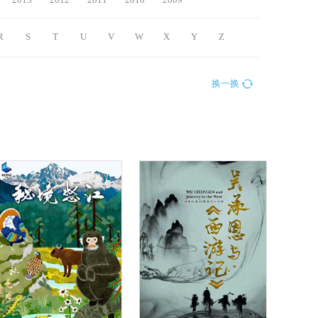
R
S
T
U
V
W
X
Y
Z
换一换