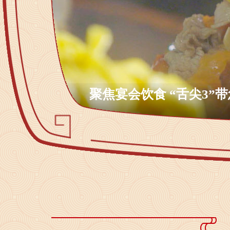
“舌尖3”寻找味觉版图 