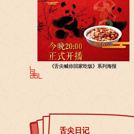
《舌尖喊你回家吃饭》系列海报
舌尖日记