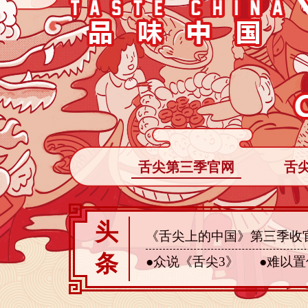
舌尖第三季官网
舌
头
《舌尖上的中国》第三季收官
条
●众说《舌尖3》
●难以置