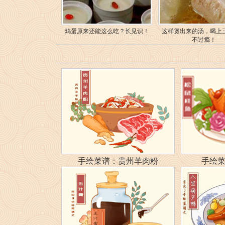
鸡蛋原来还能这么吃？长见识！
这样煲出来的汤，喝上
不过瘾！
手绘菜谱：贵州羊肉粉
手绘