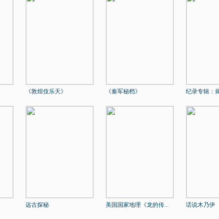
《敦煌伎乐天》
《秦军秘档》
纪录专辑：揭
远古探秘
美国国家地理《龙的传...
话说木乃伊