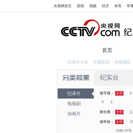
央视网首页
新闻
视频
经济
体育
军
首页
纪录
纪录片大全
专题策划
央视精品
纪实台
纪录片
按字母：
全部
A
Y
Z
电视剧
按分类：
全部
人
动画片
按年份：
全部
2
1949-1978