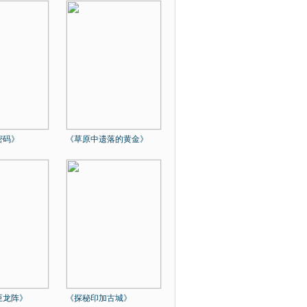
密码》
《草原中遗落的黄金》
巨龙阵》
《探秘印加古城》