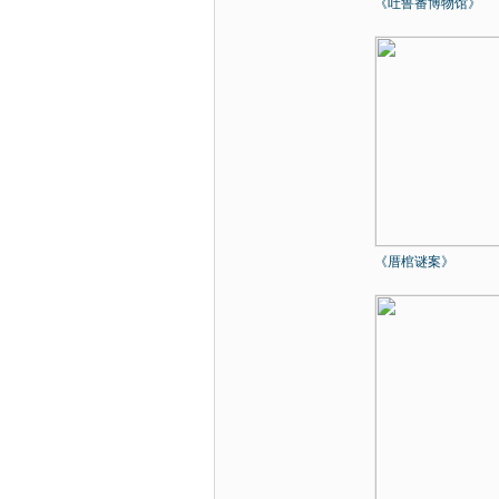
《吐鲁番博物馆》
《厝棺谜案》