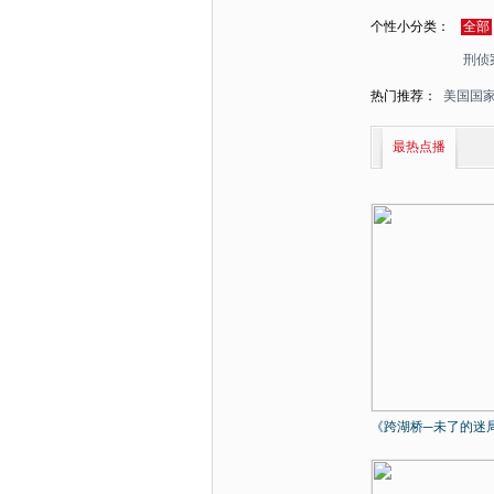
个性小分类：
全部
刑侦
热门推荐：
美国国
最热点播
《跨湖桥─未了的迷局.