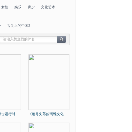
女性
娱乐
青少
文化艺术
公
舌尖上的中国2
古进行时...
《追寻失落的玛雅文化...