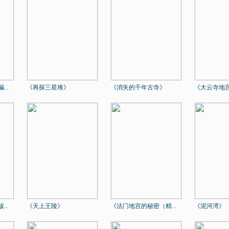
..
《再探三星堆》
《消失的千年古寺》
《大云寺地
..
《天上王陵》
《法门地宫的秘密（精...
《泥河湾》