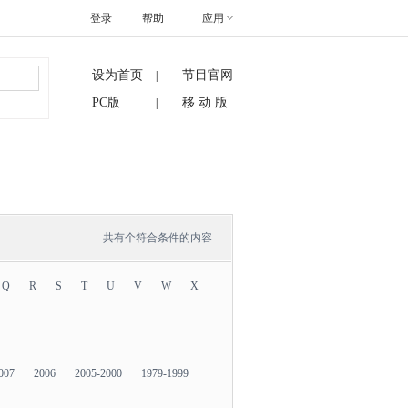
登录
帮助
应用
设为首页
节目官网
|
搜索
PC版
移 动 版
|
共有
个符合条件的内容
Q
R
S
T
U
V
W
X
007
2006
2005-2000
1979-1999