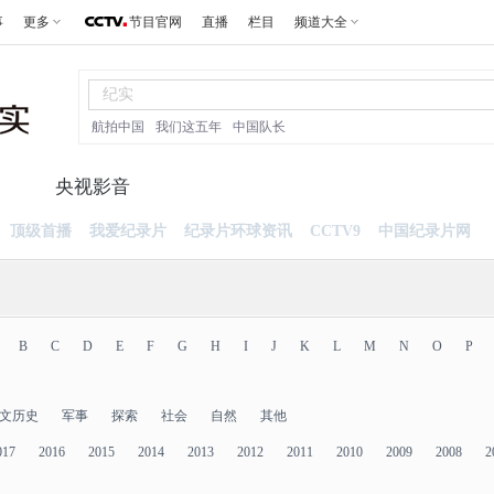
事
更多
节目官网
直播
栏目
频道大全
航拍中国
我们这五年
中国队长
片
央视影音
顶级首播
我爱纪录片
纪录片环球资讯
CCTV9
中国纪录片网
B
C
D
E
F
G
H
I
J
K
L
M
N
O
P
文历史
军事
探索
社会
自然
其他
017
2016
2015
2014
2013
2012
2011
2010
2009
2008
2