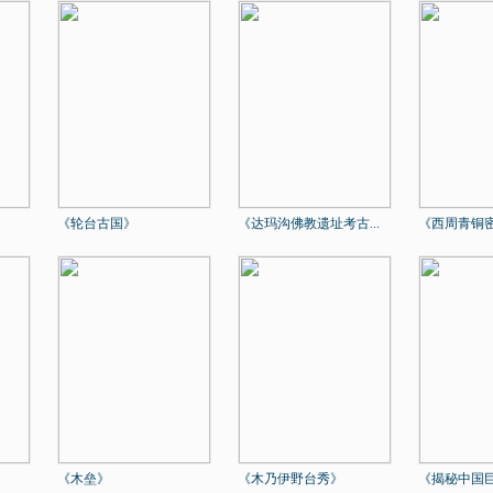
《轮台古国》
《达玛沟佛教遗址考古...
《西周青铜
《木垒》
《木乃伊野台秀》
《揭秘中国