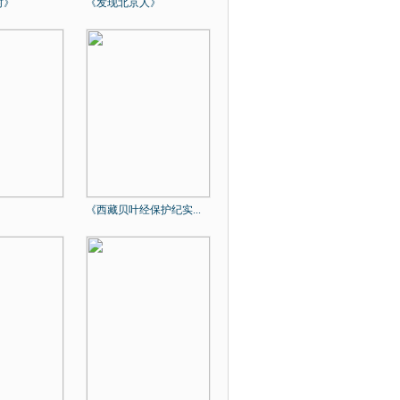
村》
《发现北京人》
》
《西藏贝叶经保护纪实...