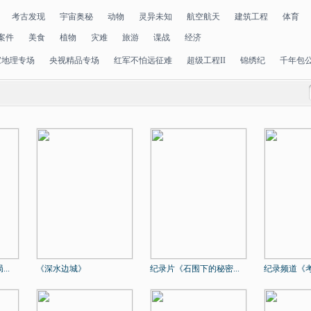
考古发现
宇宙奥秘
动物
灵异未知
航空航天
建筑工程
体育
案件
美食
植物
灾难
旅游
谍战
经济
家地理专场
央视精品专场
红军不怕远征难
超级工程II
锦绣纪
千年包
..
《深水边城》
纪录片《石围下的秘密...
纪录频道《考