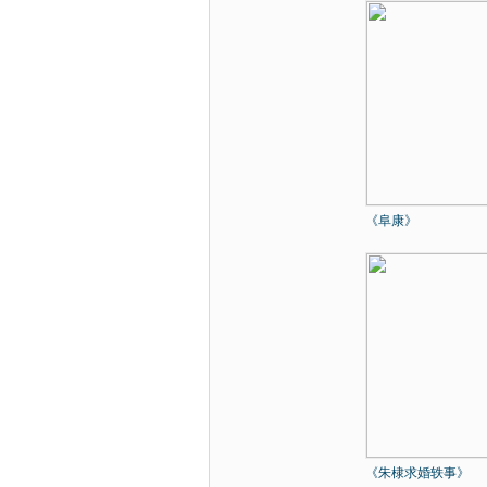
《阜康》
《朱棣求婚轶事》