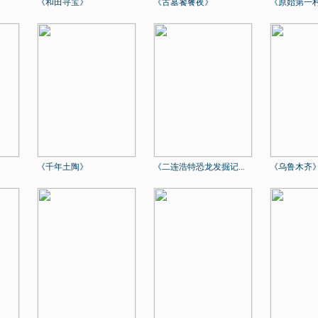
《和田寻宝》
《古墓饕餮夜》
《原始第一
《千年土陶》
《二连浩特恐龙发掘记...
《乌鲁木齐