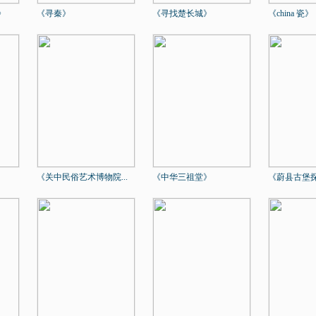
》
《寻秦》
《寻找楚长城》
《china 瓷》
《关中民俗艺术博物院...
《中华三祖堂》
《蔚县古堡