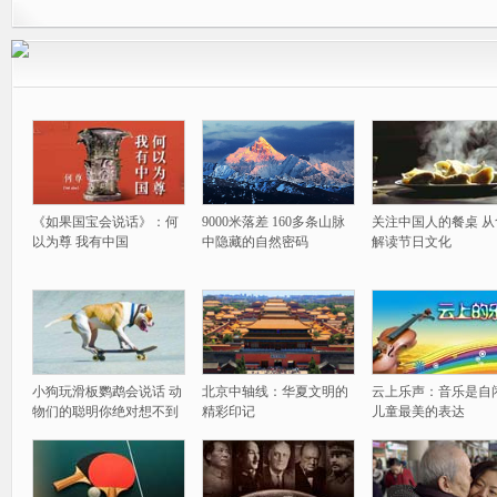
《如果国宝会说话》：何
9000米落差 160多条山脉
关注中国人的餐桌 从
以为尊 我有中国
中隐藏的自然密码
解读节日文化
小狗玩滑板鹦鹉会说话 动
北京中轴线：华夏文明的
云上乐声：音乐是自
物们的聪明你绝对想不到
精彩印记
儿童最美的表达