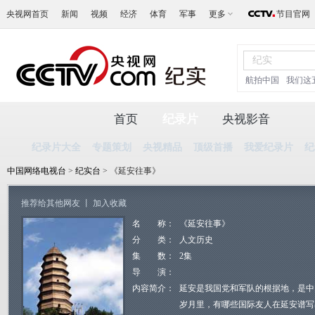
央视网首页
新闻
视频
经济
体育
军事
更多
节目官网
航拍中国
我们这
首页
纪录片
央视影音
纪录片大全
专题策划
央视精品
顶级首播
我爱纪录片
纪
中国网络电视台
>
纪实台
> 《延安往事》
推荐给其他网友
丨
加入收藏
名 称：
《延安往事》
分 类：
人文历史
集 数：
2集
导 演：
内容简介：
延安是我国党和军队的根据地，是中
岁月里，有哪些国际友人在延安谱写