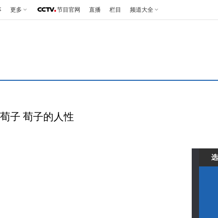
事
更多
节目官网
直播
栏目
频道大全
陵的荀子 荀子的人性
选