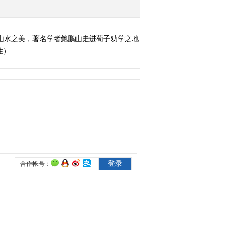
山水之美，著名学者鲍鹏山走进荀子劝学之地
性）