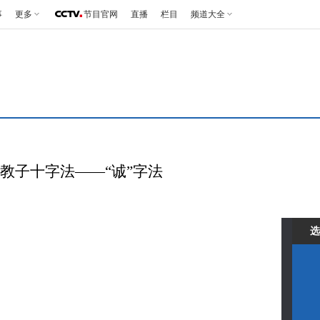
事
更多
节目官网
直播
栏目
频道大全
国藩教子十字法——“诚”字法
选