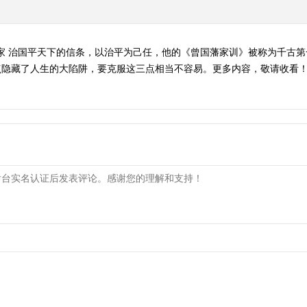
家 治国平天下的信条，以治平为己任，他的《曾国藩家训》被称为千古
隐藏了人生的大陷阱，要克服这三点相当不容易。更多内容，敬请收看！ （《新