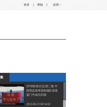
登录
帮助
应用
集
[环球航海日志]第二集 中
国海监南海巡航编队迎接
厦门号成功归国
2013-06-13 00:54:02