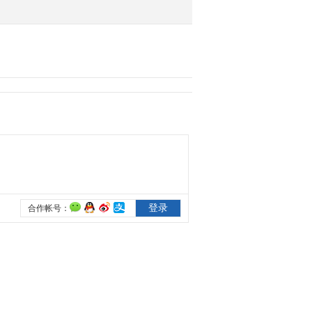
[环球航海日志]第一集 厦
门号在圣伯纳帝诺海峡遭
遇急流 险些遇险
2013-06-12 22:54:15
[环球航海日志]第一集 浩
瀚海洋 水手高歌“五星红
旗”
2013-06-12 22:48:11
[环球航海日志]第一集 水
手在厦门号庆祝生日
2013-06-12 23:03:17
[环球航海日志]第一集 厦
门号成功驶入太平洋
2013-06-12 23:03:15