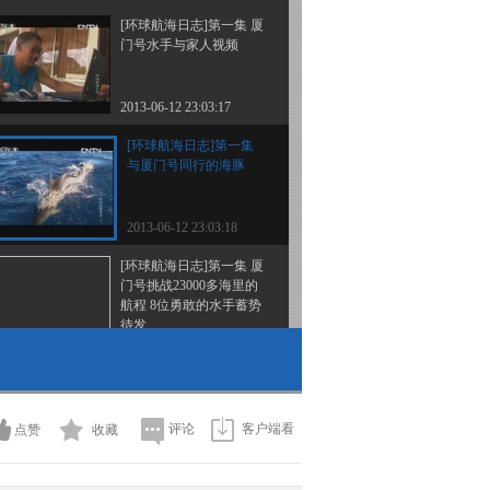
[环球航海日志]第一集 厦
门号水手与家人视频
2013-06-12 23:03:17
[环球航海日志]第一集
与厦门号同行的海豚
2013-06-12 23:03:18
[环球航海日志]第一集 厦
门号挑战23000多海里的
航程 8位勇敢的水手蓄势
待发
2013-06-12 22:45:10
[环球航海日志]第一集 厦
门号巧遇独木舟 与当地
人互换食物
评论
客户端看
点赞
收藏
2013-06-12 22:51:14