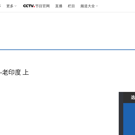
事
更多
节目官网
直播
栏目
频道大全
度-老印度 上
选