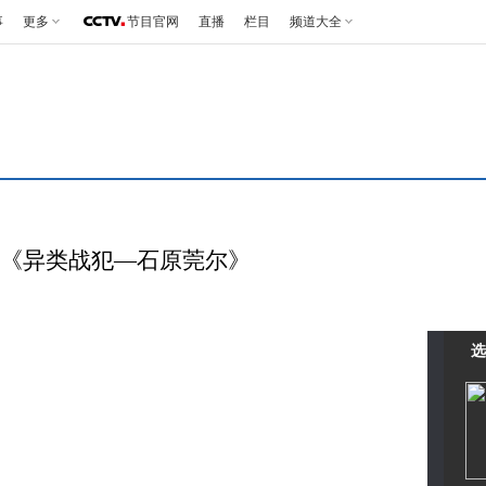
事
更多
节目官网
直播
栏目
频道大全
11 《异类战犯—石原莞尔》
选