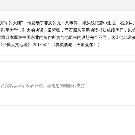
关东军的大脑”，他发动了罪恶的九一八事件，却从战犯营中逃脱。石原从
本陆军大学，陆大的功课非常紧张，而石原从不用功读书却成绩优异，以
然而日本军在中国东北的所作所为与他原来的设想完全不同，这让他非常
典人文地理》 20130411 《异类战犯—石原莞尔》）